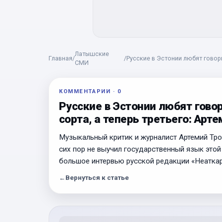
Латышские
Главная
/
/
Русские в Эстонии любят говори
СМИ
Троицкий
КОММЕНТАРИИ
·
0
Русские в Эстонии любят гово
сорта, а теперь третьего: Арт
Музыкальный критик и журналист Артемий Трои
сих пор не выучил государственный язык этой 
большое интервью русской редакции «Неаткар
←
Вернуться к статье