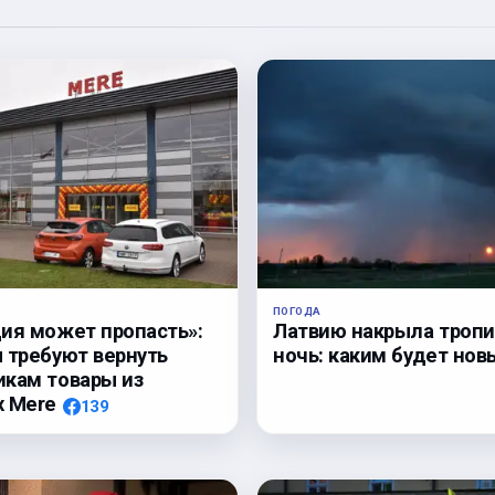
ПОГОДА
Латвию накрыла тропи
ия может пропасть»:
ночь: каким будет нов
 требуют вернуть
кам товары из
х Mere
139