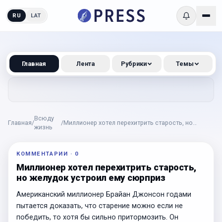
RU
LAT
Главная
Лента
Рубрики
Темы
Всюду
Главная
/
/
Миллионер хотел перехитрить старость, но
жизнь
желудок устроил ему сюрприз
КОММЕНТАРИИ
·
0
Миллионер хотел перехитрить старость,
но желудок устроил ему сюрприз
Американский миллионер Брайан Джонсон годами
пытается доказать, что старение можно если не
победить, то хотя бы сильно притормозить. Он