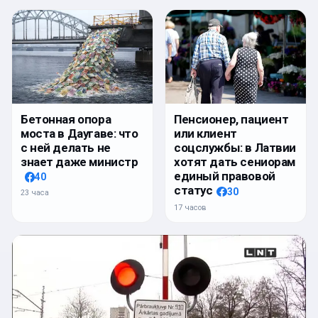
Бетонная опора
Пенсионер, пациент
моста в Даугаве: что
или клиент
с ней делать не
соцслужбы: в Латвии
знает даже министр
хотят дать сениорам
единый правовой
40
статус
30
23 часа
17 часов