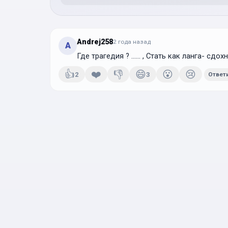
Andrej258
2 года
назад
A
Где трагедия ? ...... , Стать как ланга- с
👍
❤️
👎
😄
😮
😢
2
3
Ответ