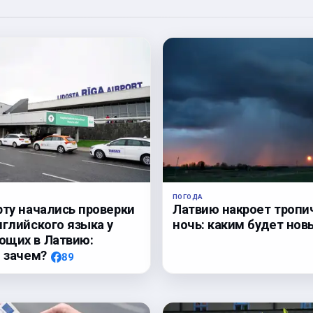
ПОГОДА
Латвию накроет тропи
рту начались проверки
ночь: каким будет нов
нглийского языка у
ющих в Латвию:
, зачем?
89