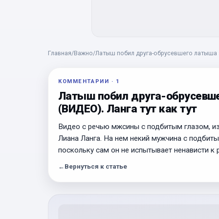
Главная
/
Важно
/
Латыш побил друга-обрусевшего латыша за 
КОММЕНТАРИИ
·
1
Латыш побил друга-обрусевшег
(ВИДЕО). Ланга тут как тут
Видео с речью мжсины с подбитым глазом, и
Лиана Ланга. На нем некий мужчина с подбит
поскольку сам он не испытывает ненависти к 
←
Вернуться к статье