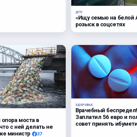
ДТП
«Ищу семью на белой A
розыск в соцсетях
ЗДОРОВЬЕ
Врачебный беспредел
Заплатил 56 евро и по
 опора моста в
совет принять ибумет
 что с ней делать не
же министр
37