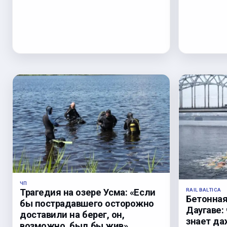
ЧП
RAIL BALTICA
Трагедия на озере Усма: «Если
Бетонная
бы пострадавшего осторожно
Даугаве:
доставили на берег, он,
знает да
возможно, был бы жив».