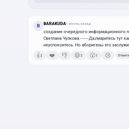
BARAKUDA
1 месяц
назад
B
создание очередного информационного по
Светлана Чулкова.-----Да,пиаритесь тут ка
неуспокоитесь. Но аборигены это заслужи
👍
❤️
👎
😄
😮
😢
3
1
Ответ