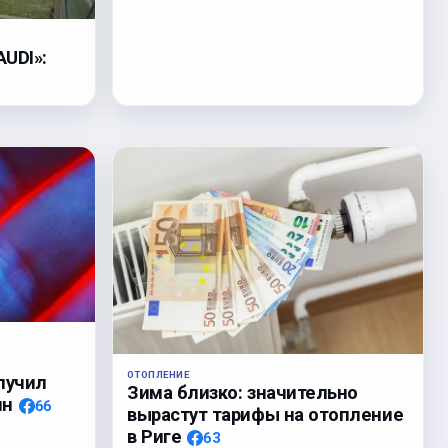
UDI»:
!
ОТОПЛЕНИЕ
лучил
Зима близко: значительно
ин
66
вырастут тарифы на отопление
в Риге
63