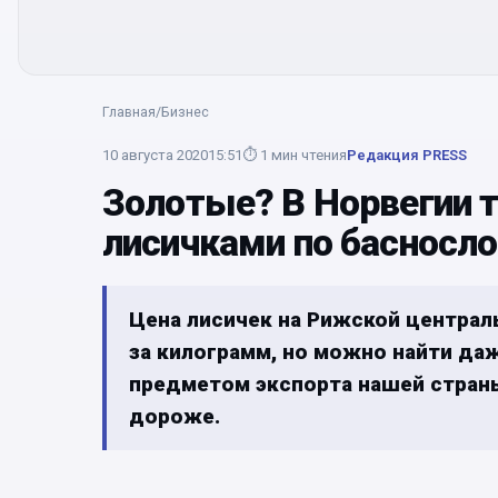
Главная
/
Бизнес
10 августа 2020
15:51
⏱
1
мин чтения
Редакция PRESS
Золотые? В Норвегии 
лисичками по басносло
Цена лисичек на Рижской централ
за килограмм, но можно найти да
предметом экспорта нашей страны
дороже.