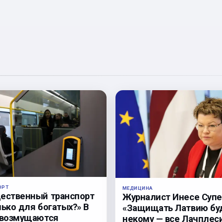
ОРТ
МЕДИЦИНА
ественный транспорт
Журналист Инесе Супе
лько для богатых?» В
«Защищать Латвию бу
 возмущаются
некому — все Лачплес