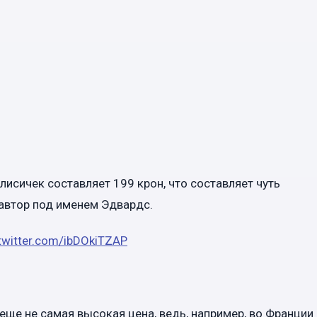
лисичек составляет 199 крон, что составляет чуть
 автор под именем Эдвардс.
.twitter.com/ibDOkiTZAP
 еще не самая высокая цена, ведь, например, во Франции