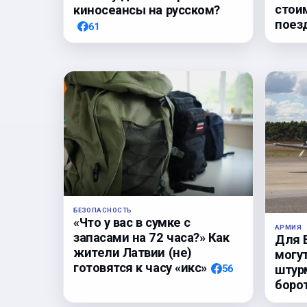
стои
киносеансы на русском?
поез
61
БЕЗОПАСНОСТЬ
«Что у вас в сумке с
АРМИЯ
запасами на 72 часа?» Как
Для 
жители Латвии (не)
могу
готовятся к часу «икс»
56
штур
боро