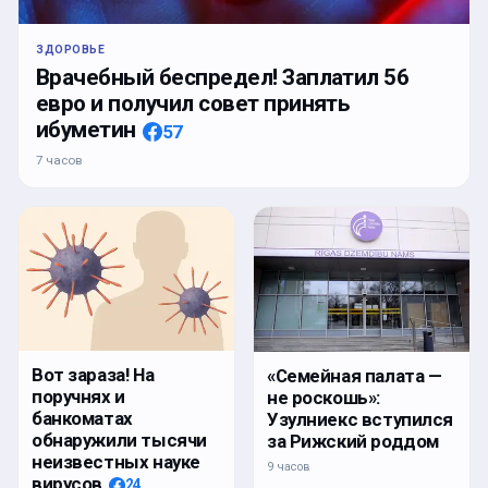
ЗДОРОВЬЕ
Врачебный беспредел! Заплатил 56
евро и получил совет принять
ибуметин
57
7 часов
Вот зараза! На
«Семейная палата —
поручнях и
не роскошь»:
банкоматах
Узулниекс вступился
обнаружили тысячи
за Рижский роддом
неизвестных науке
9 часов
вирусов
24