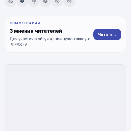
👍
❤️
👎
😄
😮
😢
КОММЕНТАРИИ
3 мнения читателей
Читать
→
Для участия в обсуждении нужен аккаунт
PRESS.LV.