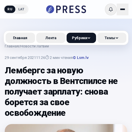
RU
LAT
Главная
Лента
Рубрики
Темы
Главная
/
Новости Латвии
29 сентября 2021
11:26
⏱
2
мин чтения
© Lsm.lv
Лембергс за новую
должность в Вентспилсе не
получает зарплату: снова
борется за свое
освобождение