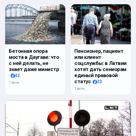
Бетонная опора
Пенсионер, пациент
моста в Даугаве: что
или клиент
с ней делать, не
соцслужбы: в Латвии
знает даже министр
хотят дать сениорам
единый правовой
42
статус
33
1 день
1 день