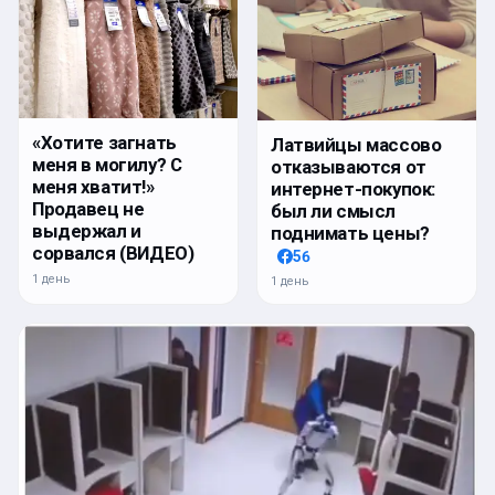
«Хотите загнать
Латвийцы массово
меня в могилу? С
отказываются от
меня хватит!»
интернет-покупок:
Продавец не
был ли смысл
выдержал и
поднимать цены?
сорвался (ВИДЕО)
56
1 день
1 день