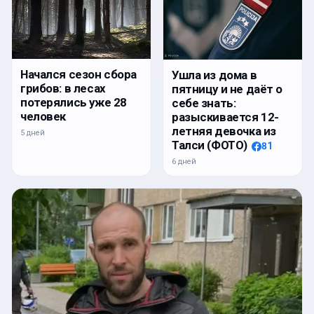
Начался сезон сбора
Ушла из дома в
грибов: в лесах
пятницу и не даёт о
потерялись уже 28
себе знать:
человек
разыскивается 12-
летняя девочка из
5 дней
Талси (ФОТО)
81
6 дней