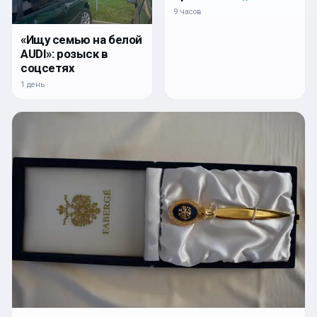
9 часов
«Ищу семью на белой
AUDI»: розыск в
соцсетях
1 день