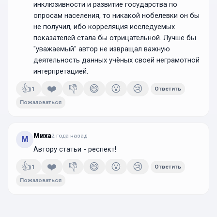
инклюзивности и развитие государства по
опросам населения, то никакой нобелевки он бы
не получил, ибо корреляция исследуемых
показателей стала бы отрицательной. Лучше бы
"уважаемый" автор не извращал важную
деятельность данных учёных своей неграмотной
интерпретацией.
👍
❤️
👎
😄
😮
😢
1
Ответить
Пожаловаться
Миха
2 года
назад
М
Автору статьи - респект!
👍
❤️
👎
😄
😮
😢
1
Ответить
Пожаловаться