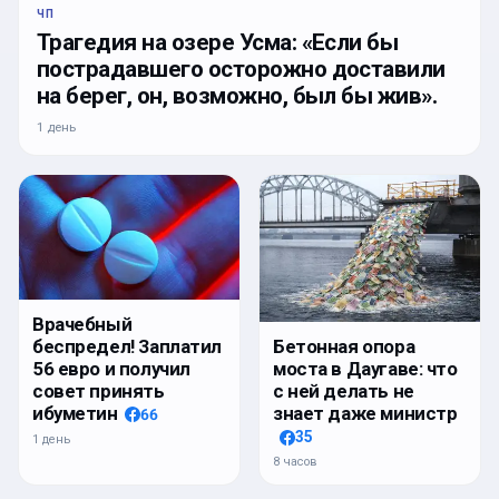
ЧП
Трагедия на озере Усма: «Если бы
пострадавшего осторожно доставили
на берег, он, возможно, был бы жив».
1 день
Врачебный
беспредел! Заплатил
Бетонная опора
56 евро и получил
моста в Даугаве: что
совет принять
с ней делать не
ибуметин
знает даже министр
66
35
1 день
8 часов