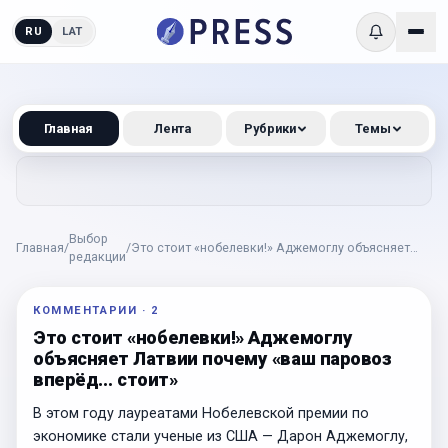
RU
LAT
Главная
Лента
Рубрики
Темы
Выбор
Главная
/
/
Это стоит «нобелевки!» Аджемоглу объясняет
редакции
Латвии почему «ваш паровоз вперёд… стоит»
КОММЕНТАРИИ
·
2
Это стоит «нобелевки!» Аджемоглу
объясняет Латвии почему «ваш паровоз
вперёд… стоит»
В этом году лауреатами Нобелевской премии по
экономике стали ученые из США — Дарон Аджемоглу,