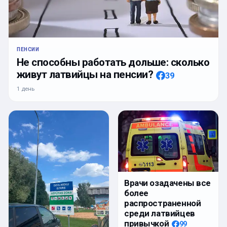
ПЕНСИИ
Не способны работать дольше: сколько
живут латвийцы на пенсии?
39
1 день
Врачи озадачены все
более
распространенной
среди латвийцев
привычкой
99