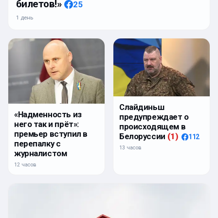
билетов!»
25
1 день
Слайдиньш
«Надменность из
предупреждает о
него так и прёт»:
происходящем в
премьер вступил в
Белоруссии
(
1
)
112
перепалку с
13 часов
журналистом
12 часов