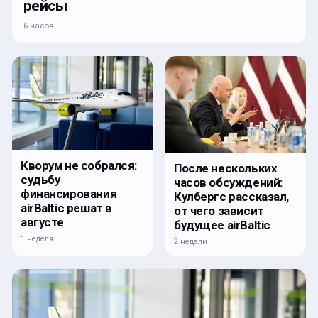
рейсы
6 часов
Кворум не собрался:
После нескольких
судьбу
часов обсуждений:
финансирования
Кулбергс рассказал,
airBaltic решат в
от чего зависит
августе
будущее airBaltic
1 неделя
2 недели