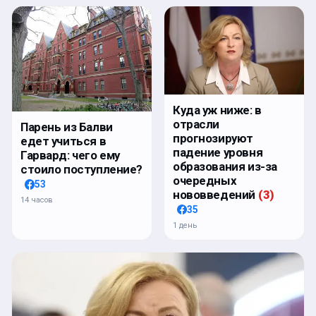
Куда уж ниже: в
отрасли
Парень из Балви
прогнозируют
едет учиться в
падение уровня
Гарвард: чего ему
образования из-за
стоило поступление?
очередных
53
нововведений
(
3
)
14 часов
35
1 день