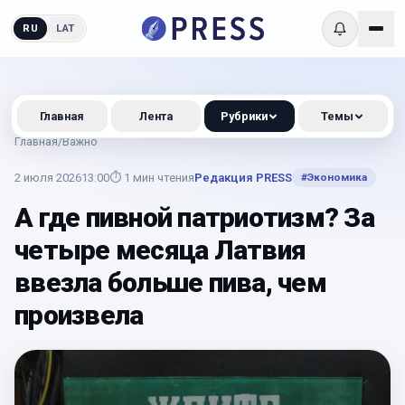
RU
LAT
Главная
Лента
Рубрики
Темы
Главная
/
Важно
2 июля 2026
13:00
⏱
1
мин чтения
Редакция PRESS
#
Экономика
А где пивной патриотизм? За
четыре месяца Латвия
ввезла больше пива, чем
произвела