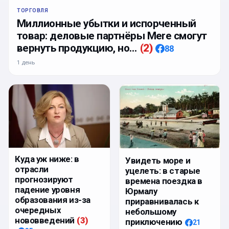
ТОРГОВЛЯ
Миллионные убытки и испорченный
товар: деловые партнёры Mere смогут
вернуть продукцию, но…
(
2
)
88
1 день
Куда уж ниже: в
Увидеть море и
отрасли
уцелеть: в старые
прогнозируют
времена поездка в
падение уровня
Юрмалу
образования из-за
приравнивалась к
очередных
небольшому
нововведений
(
3
)
приключению
21