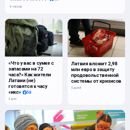
6 часов
«Что у вас в сумке с
Латвия вложит 2,98
запасами на 72
млн евро в защиту
часа?» Как жители
продовольственной
Латвии (не)
системы от кризисов
готовятся к часу
5 дней
«икс»
58
3 дня