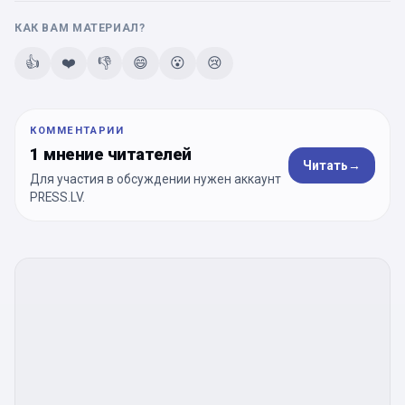
КАК ВАМ МАТЕРИАЛ?
👍
❤️
👎
😄
😮
😢
КОММЕНТАРИИ
1 мнение читателей
Читать
→
Для участия в обсуждении нужен аккаунт
PRESS.LV.