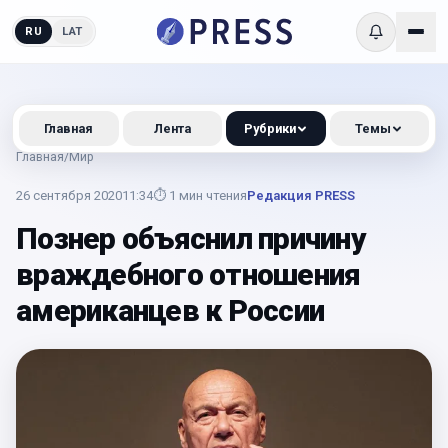
RU
LAT
Главная
Лента
Рубрики
Темы
Главная
/
Мир
26 сентября 2020
11:34
⏱
1
мин чтения
Редакция PRESS
Познер объяснил причину
враждебного отношения
американцев к России