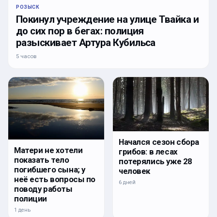
РОЗЫСК
Покинул учреждение на улице Твайка и
до сих пор в бегах: полиция
разыскивает Артура Кубильса
5 часов
Начался сезон сбора
Матери не хотели
грибов: в лесах
показать тело
потерялись уже 28
погибшего сына; у
человек
неё есть вопросы по
6 дней
поводу работы
полиции
1 день