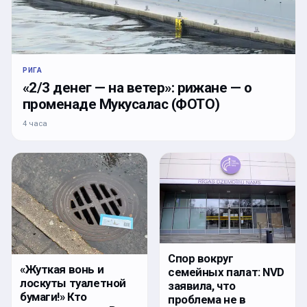
РИГА
«2/3 денег — на ветер»: рижане — о
променаде Мукусалас (ФОТО)
4 часа
Спор вокруг
«Жуткая вонь и
семейных палат: NVD
лоскуты туалетной
заявила, что
бумаги!» Кто
проблема не в