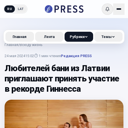
RU
LAT
Главная
Лента
Рубрики
Темы
Главная
/
Всюду жизнь
24 мая 2024
15:02
⏱
1
мин чтения
Редакция PRESS
Любителей бани из Латвии
приглашают принять участие
в рекорде Гиннесса