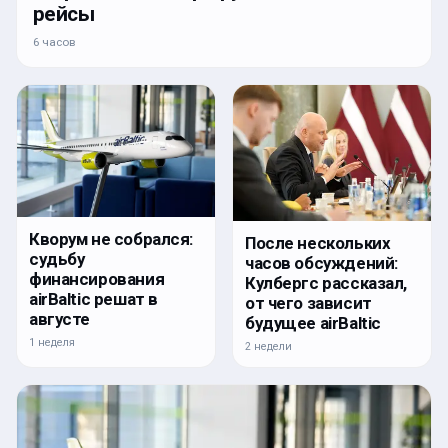
рейсы
6 часов
Кворум не собрался:
После нескольких
судьбу
часов обсуждений:
финансирования
Кулбергс рассказал,
airBaltic решат в
от чего зависит
августе
будущее airBaltic
1 неделя
2 недели