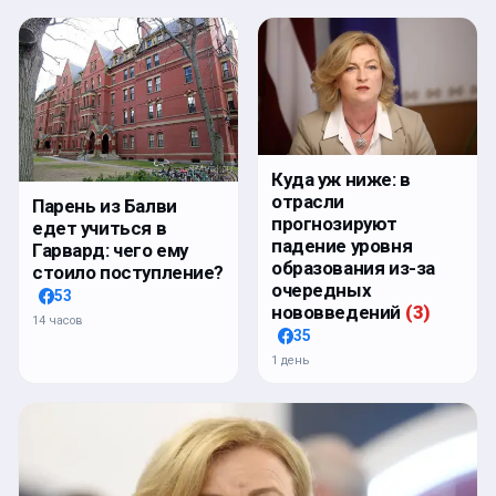
Куда уж ниже: в
отрасли
Парень из Балви
прогнозируют
едет учиться в
падение уровня
Гарвард: чего ему
образования из-за
стоило поступление?
очередных
53
нововведений
(
3
)
14 часов
35
1 день