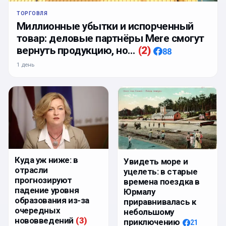
ТОРГОВЛЯ
Миллионные убытки и испорченный
товар: деловые партнёры Mere смогут
вернуть продукцию, но…
(
2
)
88
1 день
Куда уж ниже: в
Увидеть море и
отрасли
уцелеть: в старые
прогнозируют
времена поездка в
падение уровня
Юрмалу
образования из-за
приравнивалась к
очередных
небольшому
нововведений
(
3
)
приключению
21