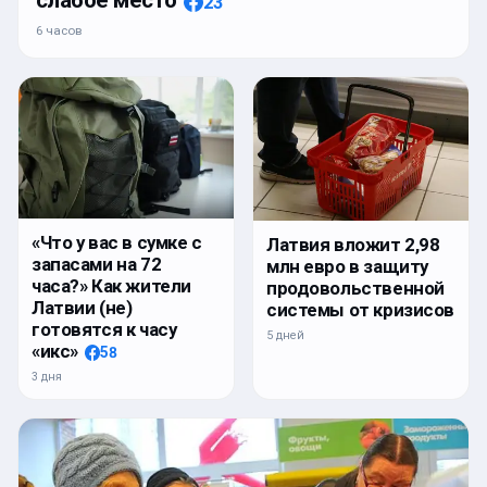
слабое место
23
6 часов
«Что у вас в сумке с
Латвия вложит 2,98
запасами на 72
млн евро в защиту
часа?» Как жители
продовольственной
Латвии (не)
системы от кризисов
готовятся к часу
5 дней
«икс»
58
3 дня