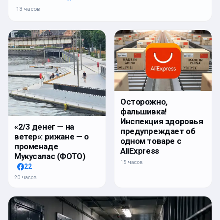
13 часов
Осторожно,
фальшивка!
Инспекция здоровья
«2/3 денег — на
предупреждает об
ветер»: рижане — о
одном товаре с
променаде
AliExpress
Мукусалас (ФОТО)
15 часов
22
20 часов