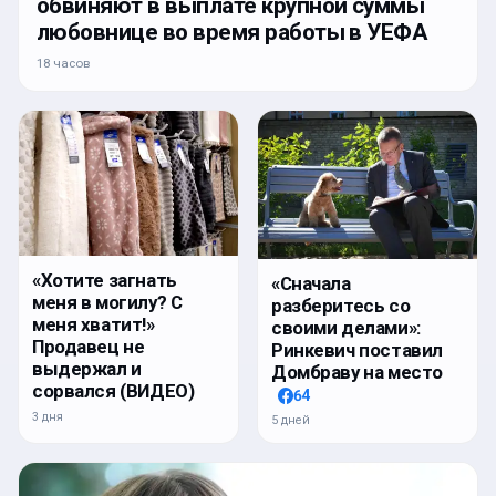
обвиняют в выплате крупной суммы
любовнице во время работы в УЕФА
18 часов
«Хотите загнать
«Сначала
меня в могилу? С
разберитесь со
меня хватит!»
своими делами»:
Продавец не
Ринкевич поставил
выдержал и
Домбраву на место
сорвался (ВИДЕО)
64
3 дня
5 дней