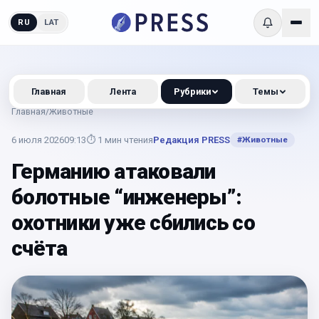
RU
LAT
Главная
Лента
Рубрики
Темы
Главная
/
Животные
6 июля 2026
09:13
⏱
1
мин чтения
Редакция PRESS
#
Животные
Германию атаковали
болотные “инженеры”:
охотники уже сбились со
счёта