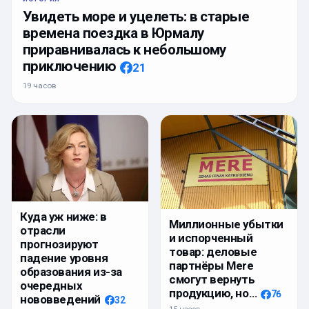
Увидеть море и уцелеть: в старые
времена поездка в Юрмалу
приравнивалась к небольшому
приключению
21
19 часов
Куда уж ниже: в
Миллионные убытки
отрасли
и испорченный
прогнозируют
товар: деловые
падение уровня
партнёры Mere
образования из-за
смогут вернуть
очередных
продукцию, но…
76
нововведений
32