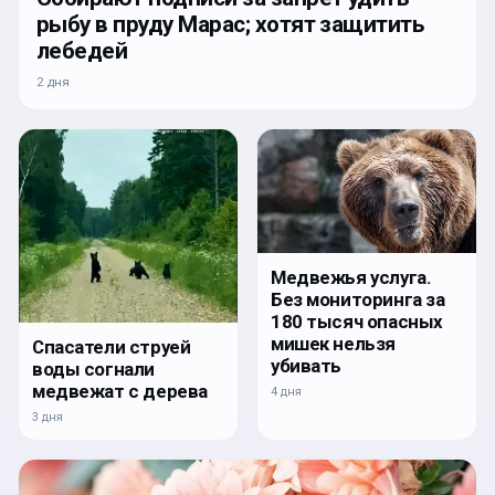
рыбу в пруду Марас; хотят защитить
лебедей
2 дня
Медвежья услуга.
Без мониторинга за
180 тысяч опасных
мишек нельзя
Спасатели струей
убивать
воды согнали
медвежат с дерева
4 дня
3 дня