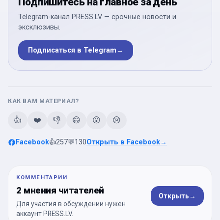
Подпишитесь на главное за день
Telegram-канал PRESS.LV — срочные новости и
эксклюзивы.
Подписаться в Telegram
→
КАК ВАМ МАТЕРИАЛ?
👍
❤️
👎
😄
😮
😢
Facebook
👍
257
💬
130
Открыть в Facebook
→
КОММЕНТАРИИ
2 мнения читателей
Открыть
→
Для участия в обсуждении нужен
аккаунт PRESS.LV.