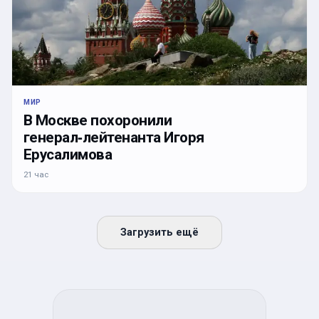
МИР
В Москве похоронили
генерал‑лейтенанта Игоря
Ерусалимова
21 час
Загрузить ещё