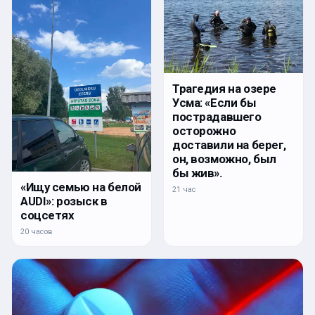
Трагедия на озере
Усма: «Если бы
пострадавшего
осторожно
доставили на берег,
он, возможно, был
бы жив».
«Ищу семью на белой
21 час
AUDI»: розыск в
соцсетях
20 часов