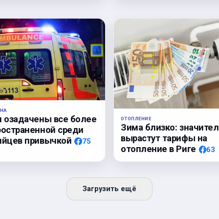
НА
и озадачены все более
ОТОПЛЕНИЕ
Зима близко: значите
ространенной среди
вырастут тарифы на
ийцев привычкой
75
отопление в Риге
63
Загрузить ещё