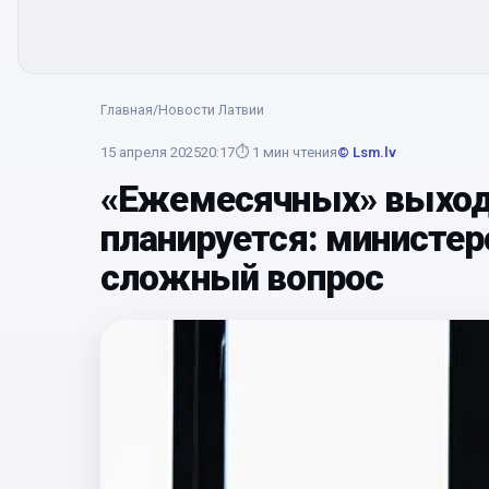
Главная
/
Новости Латвии
15 апреля 2025
20:17
⏱
1
мин чтения
© Lsm.lv
«Ежемесячных» выход
планируется: министер
сложный вопрос