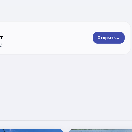
ет
Открыть
→
.