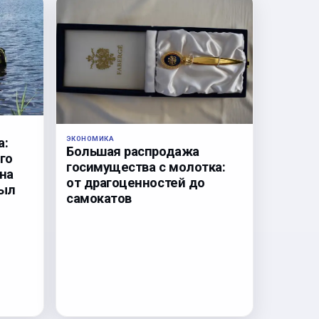
ЭКОНОМИКА
а:
Большая распродажа
го
госимущества с молотка:
на
от драгоценностей до
был
самокатов