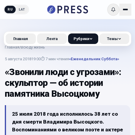
RU
LAT
Главная
Лента
Рубрики
Темы
Главная
/
Всюду жизнь
5 августа 2018
19:00
⏱
7
мин чтения
«Еженедельник Суббота»
«Звонили люди с угрозами»:
скульптор — об истории
памятника Высоцкому
25 июля 2018 года исполнилось 38 лет со
дня смерти Владимира Высоцкого.
Воспоминаниями о великом поэте и актере