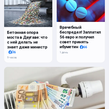
Врачебный
беспредел! Заплатил
Бетонная опора
56 евро и получил
моста в Даугаве: что
совет принять
с ней делать не
ибуметин
знает даже министр
66
36
1 день
9 часов