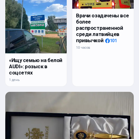
Врачи озадачены все
более
распространенной
среди латвийцев
привычкой
101
10 часов
«Ищу семью на белой
AUDI»: розыск в
соцсетях
1 день