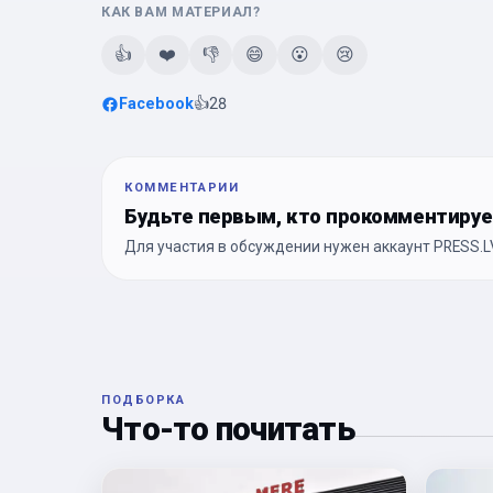
КАК ВАМ МАТЕРИАЛ?
👍
❤️
👎
😄
😮
😢
Facebook
👍
28
КОММЕНТАРИИ
Будьте первым, кто прокомментиру
Для участия в обсуждении нужен аккаунт PRESS.LV
ПОДБОРКА
Что-то почитать