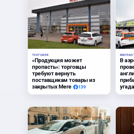
ТОРГОВЛЯ
МИГРАН
«Продукция может
В аэ
пропасть»: торговцы
пров
требуют вернуть
англи
поставщикам товары из
приб
закрытых Mere
угада
139