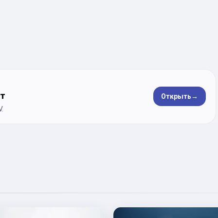
ет
Открыть
→
.