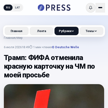
RU
LAT
Главная
Лента
Рубрики
Темы
Главная
/
Мир
6 июля 2026
18:49
⏱
1
мин чтения
© Deutsche Welle
Трамп: ФИФА отменила
красную карточку на ЧМ по
моей просьбе