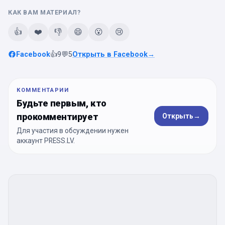
КАК ВАМ МАТЕРИАЛ?
👍
❤️
👎
😄
😮
😢
Facebook
👍
9
💬
5
Открыть в Facebook
→
КОММЕНТАРИИ
Будьте первым, кто
прокомментирует
Открыть
→
Для участия в обсуждении нужен
аккаунт PRESS.LV.