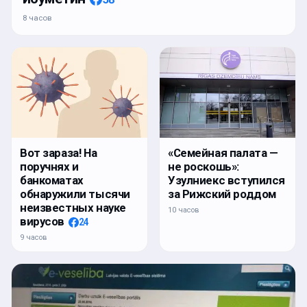
8 часов
Вот зараза! На
«Семейная палата —
поручнях и
не роскошь»:
банкоматах
Узулниекс вступился
обнаружили тысячи
за Рижский роддом
неизвестных науке
10 часов
вирусов
24
9 часов