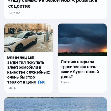
«Ищу семью на белой AUDI»: розыск в
соцсетях
12 часов
Владелец Lidl
Латвию накрыла
запретил покупать
тропическая ночь:
электромобили в
каким будет новый
качестве служебных:
день?
очень быстро
теряют в цене
40
1 день
1 день