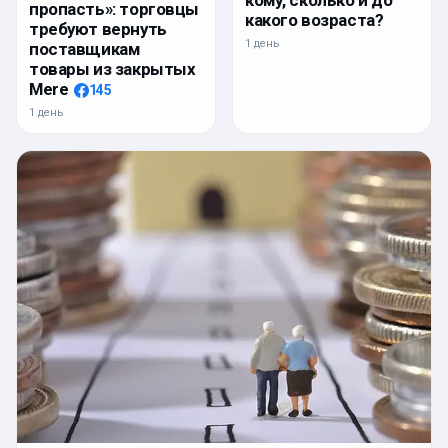
кому, сколько и до
пропасть»: торговцы
какого возраста?
требуют вернуть
1 день
поставщикам
товары из закрытых
Mere
145
1 день