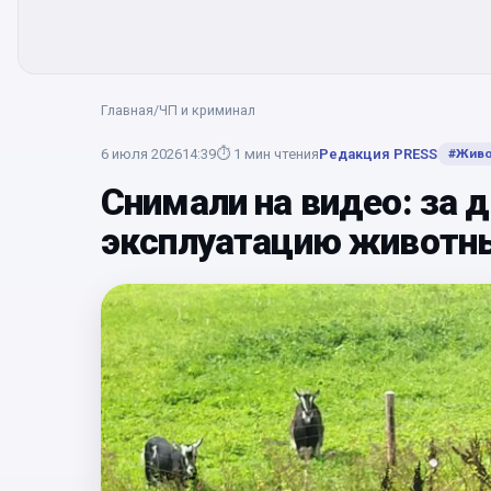
Главная
/
ЧП и криминал
6 июля 2026
14:39
⏱
1
мин чтения
Редакция PRESS
#
Живо
Снимали на видео: за 
эксплуатацию животн