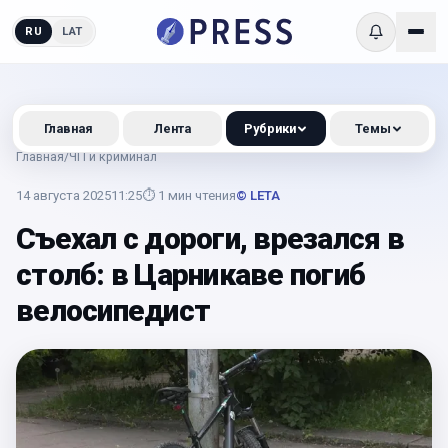
RU
LAT
Главная
Лента
Рубрики
Темы
Главная
/
ЧП и криминал
14 августа 2025
11:25
⏱
1
мин чтения
© LETA
Съехал с дороги, врезался в
столб: в Царникаве погиб
велосипедист