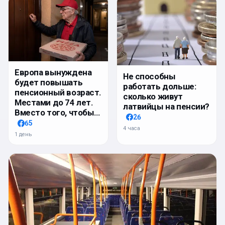
Европа вынуждена
Не способны
будет повышать
работать дольше:
пенсионный возраст.
сколько живут
Местами до 74 лет.
латвийцы на пенсии?
Вместо того, чтобы…
26
65
4 часа
1 день