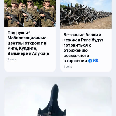
Под ружье!
Бетонные блоки и
Мобилизационные
«ежи»: в Риге будут
центры откроют в
готовиться к
Риге, Кулдиге,
отражению
Валмиере и Алуксне
возможного
2 часа
вторжения
195
1 день