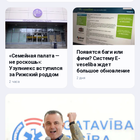
Появятся баги или
«Семейная палата —
фичи? Систему E-
не роскошь»:
veselība ждет
Узулниекс вступился
большое обновление
за Рижский роддом
2 дня
2 часа