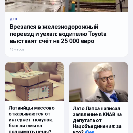
ДТП
Врезался в железнодорожный
переезд и уехал: водителю Toyota
выставят счёт на 25 000 евро
16 часов
Латвийцы массово
Лато Лапса написал
отказываются от
заявление в KNAB на
интернет-покупок:
депутата от
был ли смысл
Нацобъединения: за
поднимать цены?
что?
68