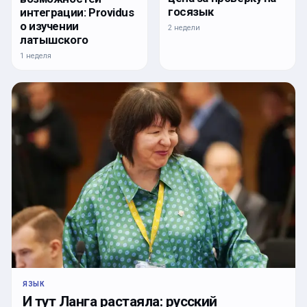
госязык
интеграции: Providus
о изучении
2 недели
латышского
1 неделя
ЯЗЫК
И тут Ланга растаяла: русский