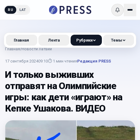
RU
LAT
Главная
Лента
Рубрики
Темы
Главная
/
Новости Латвии
17 сентября 2024
09:10
⏱
1
мин чтения
Редакция PRESS
И только выживших
отправят на Олимпийские
игры: как дети «играют» на
Кепке Ушакова. ВИДЕО