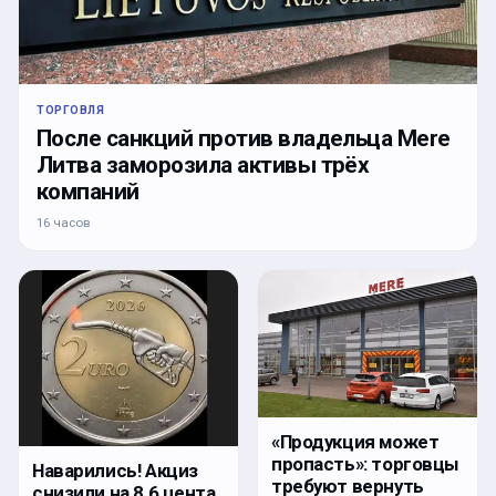
ТОРГОВЛЯ
После санкций против владельца Mere
Литва заморозила активы трёх
компаний
16 часов
«Продукция может
пропасть»: торговцы
Наварились! Акциз
требуют вернуть
снизили на 8,6 цента,