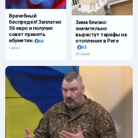
Врачебный
беспредел! Заплатил
Зима близко:
56 евро и получил
значительно
совет принять
вырастут тарифы на
ибуметин
отопление в Риге
66
63
1 день
20 часов