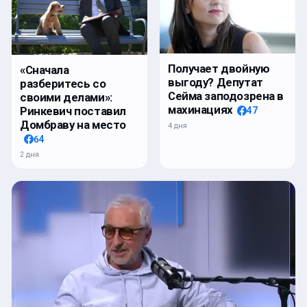
Получает двойную
«Сначала
выгоду? Депутат
разберитесь со
Сейма заподозрена в
своими делами»:
махинациях
Ринкевич поставил
47
Домбраву на место
4 дня
64
2 дня