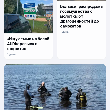
Большая распродажа
госимущества с
молотка: от
драгоценностей до
самокатов
1 день
«Ищу семью на белой
AUDI»: розыск в
соцсетях
1 день