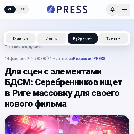
RU
LAT
Главная
Лента
Рубрики
Темы
Главная
/
Всюду жизнь
14 февраля 2025
08:38
⏱
1
мин чтения
Редакция PRESS
Для сцен с элементами
БДСМ: Серебренников ищет
в Риге массовку для своего
нового фильма