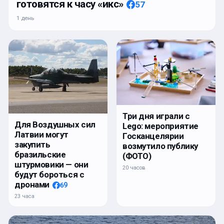
готовятся к часу «икс»
57
1 день
Три дня играли с
Для Воздушных сил
Lego: мероприятие
Латвии могут
Госканцелярии
закупить
возмутило публику
бразильские
(ФОТО)
штурмовики — они
20 часов
будут бороться с
дронами
69
23 часа