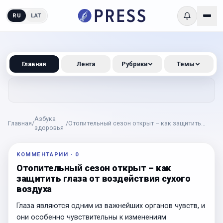
RU
LAT
Главная
Лента
Рубрики
Темы
Азбука
Главная
/
/
Отопительный сезон открыт – как защитить
здоровья
глаза от воздействия сухого воздуха
КОММЕНТАРИИ
·
0
Отопительный сезон открыт – как
защитить глаза от воздействия сухого
воздуха
Глаза являются одним из важнейших органов чувств, и
они особенно чувствительны к изменениям