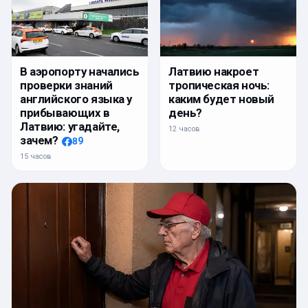
Латвию накроет
В аэропорту начались
тропическая ночь:
проверки знаний
каким будет новый
английского языка у
день?
прибывающих в
Латвию: угадайте,
12 часов
зачем?
89
15 часов