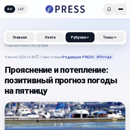
RU
LAT
Главная
Лента
Рубрики
Темы
Главная
/
Новости Латвии
9 июля 2026
14:40
⏱
1
мин чтения
Редакция PRESS
#
Погода
Прояснение и потепление:
позитивный прогноз погоды
на пятницу