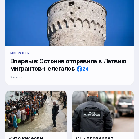
МИГРАНТЫ
Впервые: Эстония отправила в Латвию
мигрантов-нелегалов
24
8 часов
«Это как если
СГБ проверяет