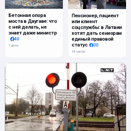
Бетонная опора
Пенсионер, пациент
моста в Даугаве: что
или клиент
с ней делать, не
соцслужбы: в Латвии
знает даже министр
хотят дать сениорам
единый правовой
40
статус
30
1 день
18 часов