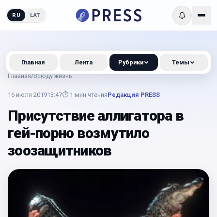
RU
LAT
Главная
Лента
Рубрики
Темы
Главная
/
Всюду жизнь
16 июля 2019
13:47
⏱
1
мин чтения
Редакция PRESS
Присутствие аллигатора в
гей-порно возмутило
зоозащитников