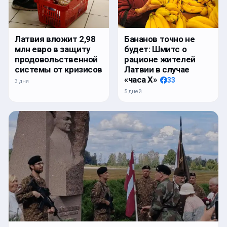
Латвия вложит 2,98
Бананов точно не
млн евро в защиту
будет: Шмитс о
продовольственной
рационе жителей
системы от кризисов
Латвии в случае
«часа Х»
33
3 дня
5 дней