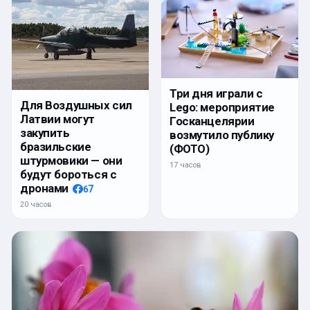
Три дня играли с
Для Воздушных сил
Lego: мероприятие
Латвии могут
Госканцелярии
закупить
возмутило публику
бразильские
(ФОТО)
штурмовики — они
17 часов
будут бороться с
дронами
67
20 часов