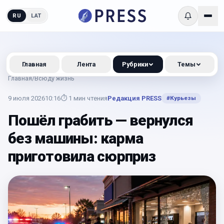
RU
LAT
Главная
Лента
Рубрики
Темы
Главная
/
Всюду жизнь
9 июля 2026
10:16
⏱
1
мин чтения
Редакция PRESS
#
Курьезы
Пошёл грабить — вернулся
без машины: карма
приготовила сюрприз