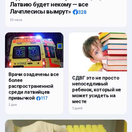
Латвию будет некому — все
Лачплесисы вымрут»
328
23 часа
Врачи озадачены все
СДВГ это не просто
более
непоседливый
распространенной
ребенок, который не
среди латвийцев
может усидеть на
привычкой
117
месте
2 дня
5 дней