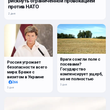
рискнуть ограниченной провокацией
против НАТО
2 дня
Враги сожгли поле с
Россия угрожает
посевами?
безопасности всего
Государство
мира: Браже с
компенсирует ущерб,
визитом в Украине
но не полностью
266
3 дня
3 дня