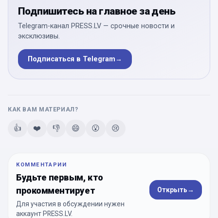
Подпишитесь на главное за день
Telegram-канал PRESS.LV — срочные новости и
эксклюзивы.
Подписаться в Telegram
→
КАК ВАМ МАТЕРИАЛ?
👍
❤️
👎
😄
😮
😢
КОММЕНТАРИИ
Будьте первым, кто
прокомментирует
Открыть
→
Для участия в обсуждении нужен
аккаунт PRESS.LV.