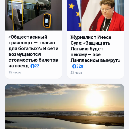
«Общественный
Журналист Инесе
транспорт — только
Супе: «Защищать
для богатых?» В сети
Латвию будет
возмущаются
некому — все
стоимостью билетов
Лачплесисы вымрут»
на поезд
22
328
15 часов
23 часа