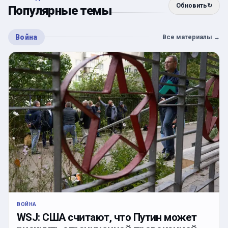
Обновить
↻
Популярные темы
Война
Все материалы
→
ВОЙНА
WSJ: США считают, что Путин может