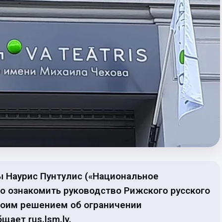
 Наурис Пунтулис («Национальное
 ознакомить руководство Рижского русского
воим решением об ограничении
щает rus.lsm.lv.