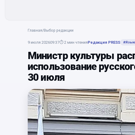
Главная
/
Выбор редакции
9 июля 2026
09:37
⏱
2
мин чтения
Редакция PRESS
#
Язык
Министр культуры рас
использование русског
30 июля