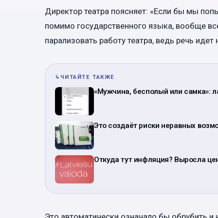
Директор театра поясняет: «Если бы мы поп
помимо государственного языка, вообще все
парализовать работу театра, ведь речь идет 
↳
ЧИТАЙТЕ ТАКЖЕ
«Мужчина, бесполый или самка»: л
Это создаёт риски неравных возмо
Откуда тут инфляция? Выросла цен
Это автоматически означало бы обрубить и 