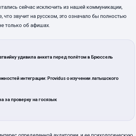
ытались сейчас исключить из нашей коммуникации,
, что звучит на русском, это означало бы полностью
не только об афишах.
атвийку удивила анкета перед полётом в Брюссель
жностей интеграции: Providus о изучении латышского
а за проверку на госязык
интерес определенной аудитории, и ее психологическую