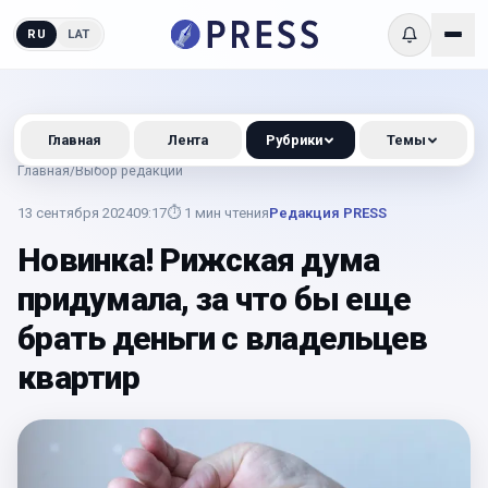
RU
LAT
Главная
Лента
Рубрики
Темы
Главная
/
Выбор редакции
13 сентября 2024
09:17
⏱
1
мин чтения
Редакция PRESS
Новинка! Рижская дума
придумала, за что бы еще
брать деньги с владельцев
квартир