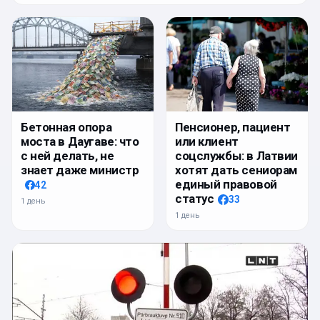
Бетонная опора
Пенсионер, пациент
моста в Даугаве: что
или клиент
с ней делать, не
соцслужбы: в Латвии
знает даже министр
хотят дать сениорам
единый правовой
42
статус
33
1 день
1 день