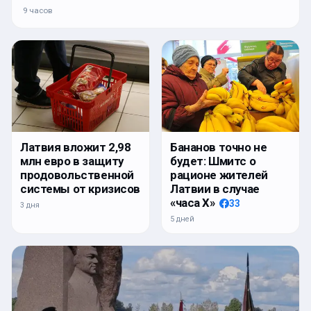
9 часов
Латвия вложит 2,98
Бананов точно не
млн евро в защиту
будет: Шмитс о
продовольственной
рационе жителей
системы от кризисов
Латвии в случае
«часа Х»
33
3 дня
5 дней