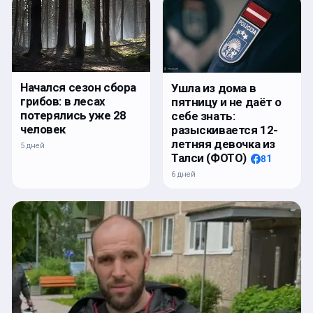
Начался сезон сбора
Ушла из дома в
грибов: в лесах
пятницу и не даёт о
потерялись уже 28
себе знать:
человек
разыскивается 12-
летняя девочка из
5 дней
Талси (ФОТО)
81
6 дней