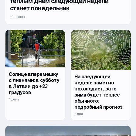
тёплым днём следующей недели
станет понедельник
11 часов
Солнце вперемешку
На следующей
с ливнями: в субботу
неделе заметно
в Латвии до +23
похолодает, зато
градусов
зима будет теплее
1 день
обычного:
подробный прогноз
2 дня