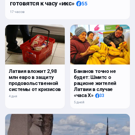
готовятся к часу «икс»
55
17 часов
Латвия вложит 2,98
Бананов точно не
млн евро в защиту
будет: Шмитс о
продовольственной
рационе жителей
системы от кризисов
Латвии в случае
«часа Х»
33
4 дня
5 дней