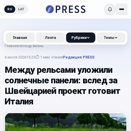
RU
LAT
Главная
Лента
Рубрики
Темы
Главная
/
Всюду жизнь
6 июля 2026
15:25
⏱
1
мин чтения
Редакция PRESS
Между рельсами уложили
солнечные панели: вслед за
Швейцарией проект готовит
Италия