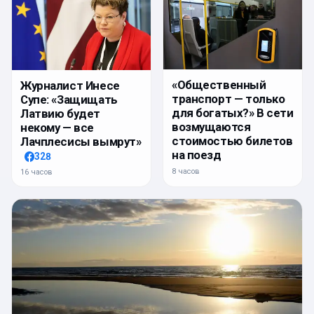
«Общественный
Журналист Инесе
транспорт — только
Супе: «Защищать
для богатых?» В сети
Латвию будет
возмущаются
некому — все
стоимостью билетов
Лачплесисы вымрут»
на поезд
328
8 часов
16 часов