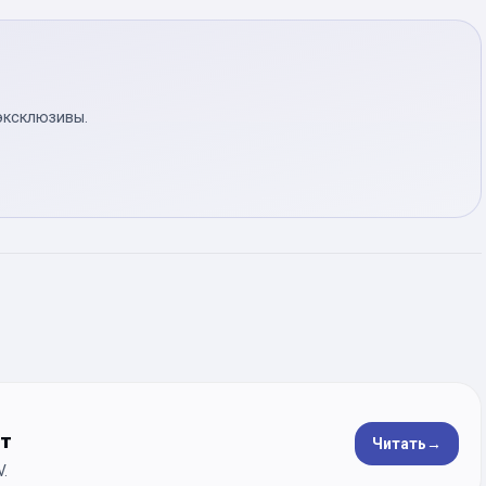
эксклюзивы.
ет
Читать
→
.