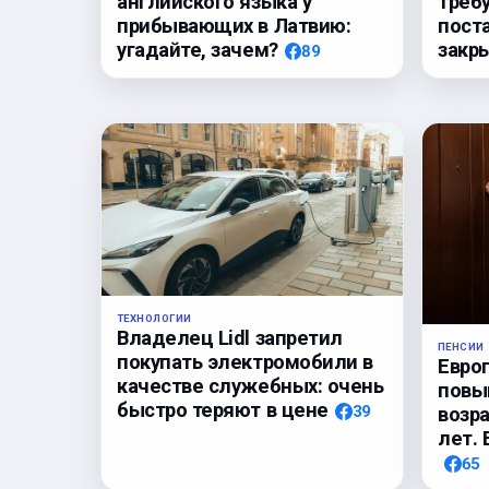
треб
английского языка у
пост
прибывающих в Латвию:
закр
угадайте, зачем?
89
ТЕХНОЛОГИИ
Владелец Lidl запретил
ПЕНСИИ
покупать электромобили в
Евро
качестве служебных: очень
повы
быстро теряют в цене
39
возр
лет. 
65