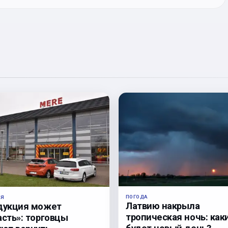
ПОГОДА
ЛЯ
Латвию накрыла
дукция может
тропическая ночь: как
асть»: торговцы