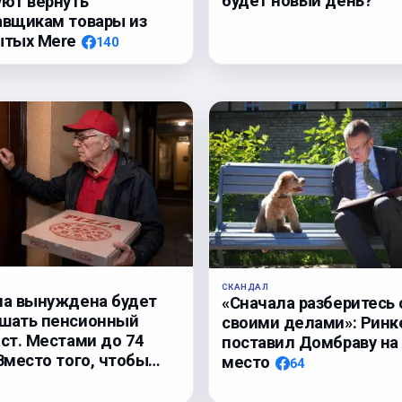
будет новый день?
уют вернуть
авщикам товары из
ытых Mere
140
СКАНДАЛ
па вынуждена будет
«Сначала разберитесь 
шать пенсионный
своими делами»: Ринк
аст. Местами до 74
поставил Домбраву на
Вместо того, чтобы…
место
64