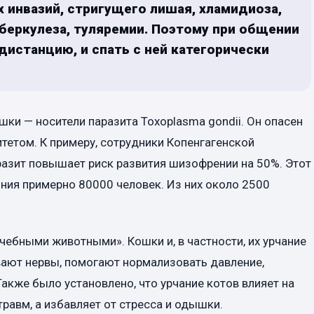
 инвазий, стригущего лишая, хламидиоза,
уберкулеза, туляремии. Поэтому при общении
истанцию, и спать с ней категорически
ки — носители паразита Toxoplasma gondii. Он опасен
тетом. К примеру, сотрудники Копенгагенской
разит повышает риск развития шизофрении на 50%. Этот
ния примерно 80000 человек. Из них около 2500
ебными животными». Кошки и, в частности, их урчание
вают нервы, помогают нормализовать давление,
акже было установлено, что урчание котов влияет на
равм, а избавляет от стресса и одышки.