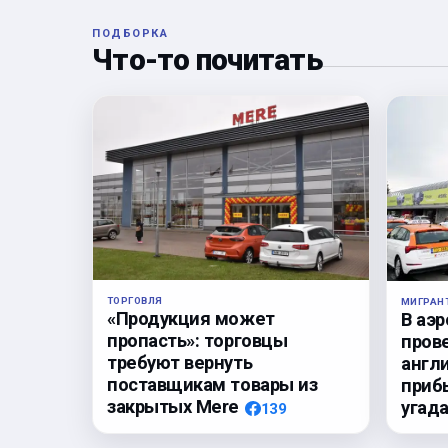
ПОДБОРКА
Что-то почитать
ТОРГОВЛЯ
МИГРАН
«Продукция может
В аэ
пропасть»: торговцы
пров
требуют вернуть
англи
поставщикам товары из
приб
закрытых Mere
угада
139