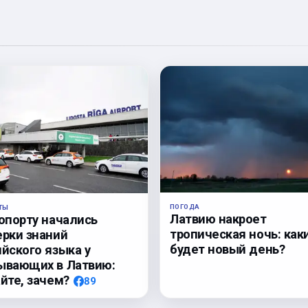
ПОГОДА
ТЫ
Латвию накроет
ропорту начались
тропическая ночь: как
ерки знаний
будет новый день?
йского языка у
ывающих в Латвию:
йте, зачем?
89