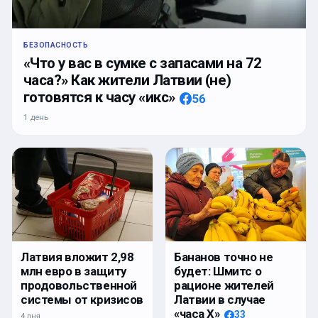
БЕЗОПАСНОСТЬ
«Что у вас в сумке с запасами на 72
часа?» Как жители Латвии (не)
готовятся к часу «икс»
56
1 день
Латвия вложит 2,98
Бананов точно не
млн евро в защиту
будет: Шмитс о
продовольственной
рационе жителей
системы от кризисов
Латвии в случае
«часа Х»
33
4 дня