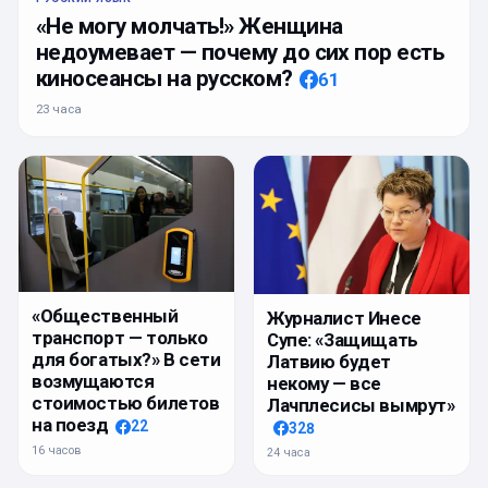
«Не могу молчать!» Женщина
недоумевает — почему до сих пор есть
киносеансы на русском?
61
23 часа
«Общественный
Журналист Инесе
транспорт — только
Супе: «Защищать
для богатых?» В сети
Латвию будет
возмущаются
некому — все
стоимостью билетов
Лачплесисы вымрут»
на поезд
22
328
16 часов
24 часа