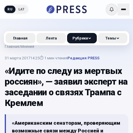
RU
LAT
Главная
Лента
Рубрики
Темы
Главная
/
Мнения
31 марта 2017
14:25
⏱
1
мин чтения
Редакция PRESS
«Идите по следу из мертвых
россиян», — заявил эксперт на
заседании о связях Трампа с
Кремлем
«Американским сенаторам, проверяющим
возможные связи между Россией и