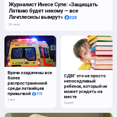
Журналист Инесе Супе: «Защищать
Латвию будет некому — все
Лачплесисы вымрут»
328
24 часа
Врачи озадачены все
СДВГ это не просто
более
непоседливый
распространенной
ребенок, который не
среди латвийцев
может усидеть на
привычкой
119
месте
2 дня
5 дней