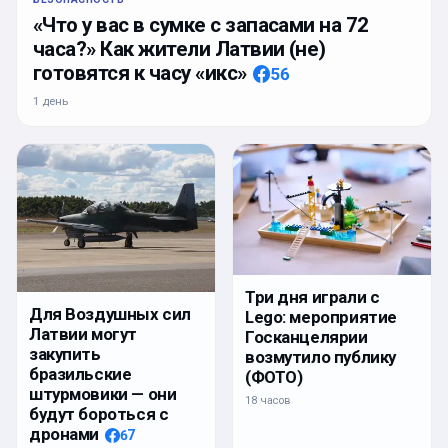
«Что у вас в сумке с запасами на 72
часа?» Как жители Латвии (не)
готовятся к часу «икс»
56
1 день
Три дня играли с
Для Воздушных сил
Lego: мероприятие
Латвии могут
Госканцелярии
закупить
возмутило публику
бразильские
(ФОТО)
штурмовики — они
18 часов
будут бороться с
дронами
67