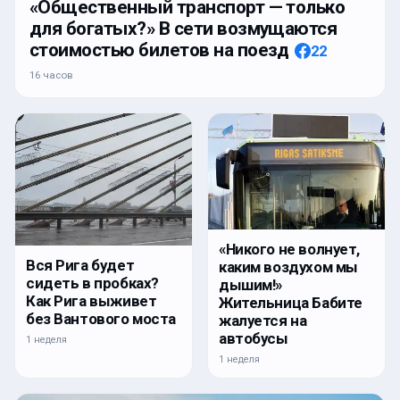
«Общественный транспорт — только
для богатых?» В сети возмущаются
стоимостью билетов на поезд
22
16 часов
«Никого не волнует,
Вся Рига будет
каким воздухом мы
сидеть в пробках?
дышим!»
Как Рига выживет
Жительница Бабите
без Вантового моста
жалуется на
автобусы
1 неделя
1 неделя