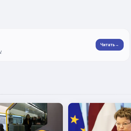
Читать
→
.