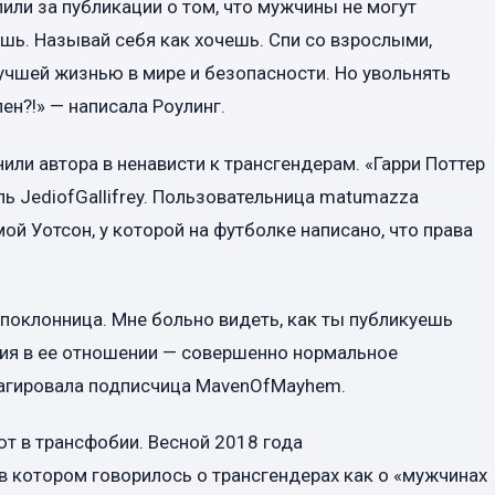
или за публикации о том, что мужчины не могут
шь. Называй себя как хочешь. Спи со взрослыми,
учшей жизнью в мире и безопасности. Но увольнять
лен?!» — написала Роулинг.
ли автора в ненависти к трансгендерам. «Гарри Поттер
ь JediofGallifrey. Пользовательница matumazza
ой Уотсон, у которой на футболке написано, что права
 поклонница. Мне больно видеть, как ты публикуешь
ция в ее отношении — совершенно нормальное
еагировала подписчица MavenOfMayhem.
ют в трансфобии. Весной 2018 года
 в котором говорилось о трансгендерах как о «мужчинах