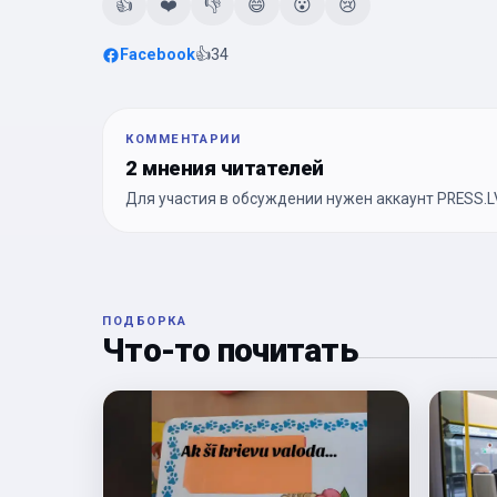
👍
❤️
👎
😄
😮
😢
Facebook
👍
34
КОММЕНТАРИИ
2 мнения читателей
Для участия в обсуждении нужен аккаунт PRESS.LV
ПОДБОРКА
Что-то почитать