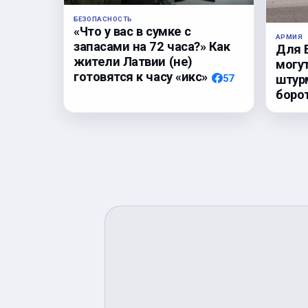
БЕЗОПАСНОСТЬ
«Что у вас в сумке с
АРМИЯ
запасами на 72 часа?» Как
Для 
жители Латвии (не)
могу
готовятся к часу «икс»
57
штур
боро