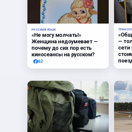
ТРАНСП
РУССКИЙ ЯЗЫК
«Общ
«Не могу молчать!»
— то
Женщина недоумевает —
сети
почему до сих пор есть
стои
киносеансы на русском?
поез
62