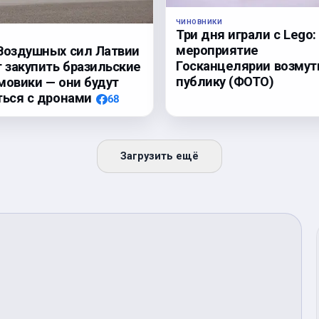
ЧИНОВНИКИ
Три дня играли с Lego:
мероприятие
Воздушных сил Латвии
Госканцелярии возмут
т закупить бразильские
публику (ФОТО)
мовики — они будут
ться с дронами
68
Загрузить ещё