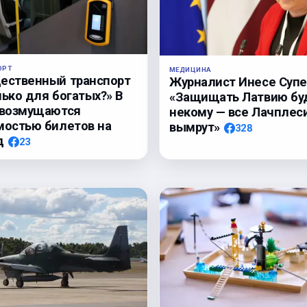
ОРТ
МЕДИЦИНА
ественный транспорт
Журналист Инесе Супе
лько для богатых?» В
«Защищать Латвию бу
 возмущаются
некому — все Лачплес
мостью билетов на
вымрут»
328
д
23