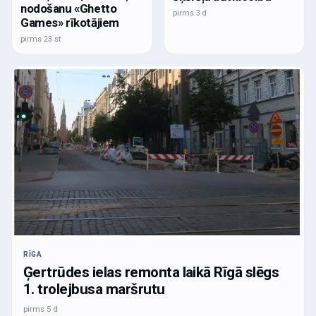
nodošanu «Ghetto
pirms 3 d
Games» rīkotājiem
pirms 23 st
RĪGA
Ģertrūdes ielas remonta laikā Rīgā slēgs
1. trolejbusa maršrutu
pirms 5 d