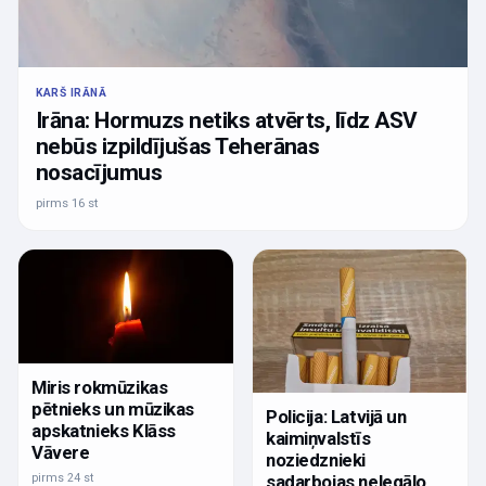
KARŠ IRĀNĀ
Irāna: Hormuzs netiks atvērts, līdz ASV
nebūs izpildījušas Teherānas
nosacījumus
pirms 16 st
Miris rokmūzikas
pētnieks un mūzikas
Policija: Latvijā un
apskatnieks Klāss
kaimiņvalstīs
Vāvere
noziedznieki
pirms 24 st
sadarbojas nelegālo