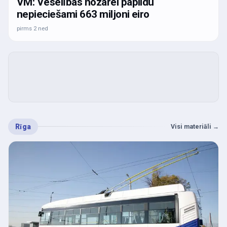
VM: Veselības nozarei papildu
nepieciešami 663 miljoni eiro
pirms 2 ned
Rīga
Visi materiāli
→