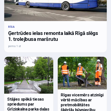
RĪGA
Ģertrūdes ielas remonta laikā Rīgā slēgs
1. trolejbusa maršrutu
pirms 1 st
Rīgas vicemērs atzinīgi
Stājies spēkā tiesas
vērtē mācības ar
spriedums par
pretmobilitātes
Grīziņkalna parka daļas
šķēršļu būvniecību