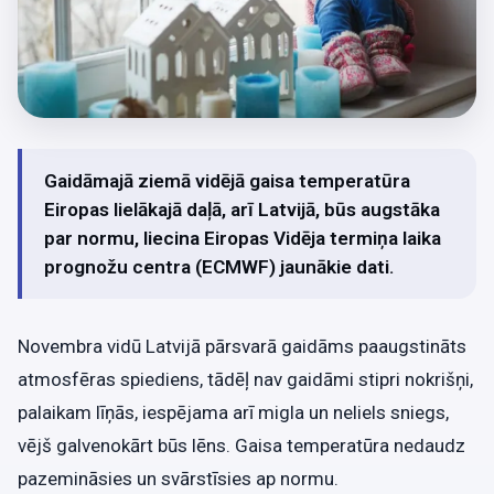
Gaidāmajā ziemā vidējā gaisa temperatūra
Eiropas lielākajā daļā, arī Latvijā, būs augstāka
par normu, liecina Eiropas Vidēja termiņa laika
prognožu centra (ECMWF) jaunākie dati.
Novembra vidū Latvijā pārsvarā gaidāms paaugstināts
atmosfēras spiediens, tādēļ nav gaidāmi stipri nokrišņi,
palaikam līņās, iespējama arī migla un neliels sniegs,
vējš galvenokārt būs lēns. Gaisa temperatūra nedaudz
pazemināsies un svārstīsies ap normu.