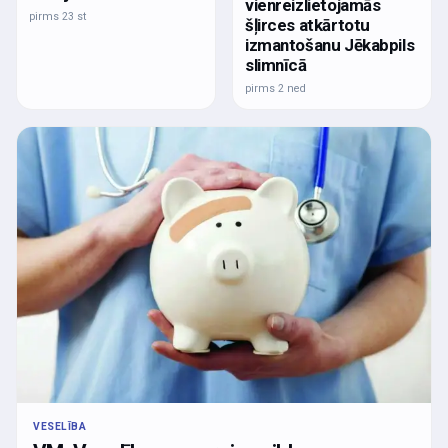
vienreizlietojamās
pirms 23 st
šļirces atkārtotu
izmantošanu Jēkabpils
slimnīcā
pirms 2 ned
VESELĪBA