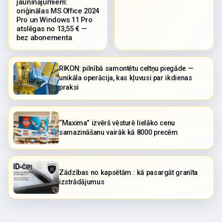
jauninājumiem:
oriģinālas MS Office 2024
Pro un Windows 11 Pro
atslēgas no 13,55 € —
bez abonementa
RIKON: pilnībā samontētu celtņu piegāde —
unikāla operācija, kas kļuvusi par ikdienas
praksi
“Maxima” izvērš vēsturē lielāko cenu
samazināšanu vairāk kā 8000 precēm
Zādzības no kapsētām : kā pasargāt granīta
izstrādājumus