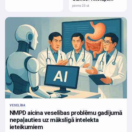
pirms 23 st
VESELĪBA
NMPD aicina veselības problēmu gadījumā
nepaļauties uz mākslīgā intelekta
ieteikumiem