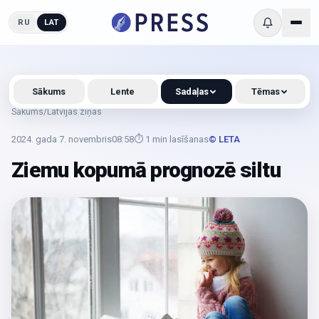
RU
LAT
Sākums
Lente
Sadaļas
Tēmas
Sākums
/
Latvijas ziņas
2024. gada 7. novembris
08:58
⏱
1
min lasīšanas
© LETA
Ziemu kopumā prognozē siltu