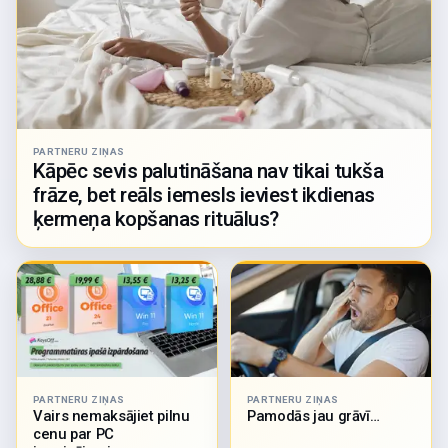
PARTNERU ZIŅAS
Kāpēc sevis palutināšana nav tikai tukša
frāze, bet reāls iemesls ieviest ikdienas
ķermeņa kopšanas rituālus?
PARTNERU ZIŅAS
PARTNERU ZIŅAS
Vairs nemaksājiet pilnu
Pamodās jau grāvī…
cenu par PC