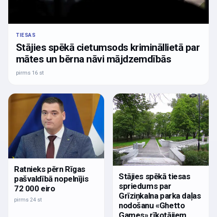
TIESAS
Stājies spēkā cietumsods krimināllietā par
mātes un bērna nāvi mājdzemdībās
pirms 16 st
Ratnieks pērn Rīgas
Stājies spēkā tiesas
pašvaldībā nopelnījis
spriedums par
72 000 eiro
Grīziņkalna parka daļas
pirms 24 st
nodošanu «Ghetto
Games» rīkotājiem