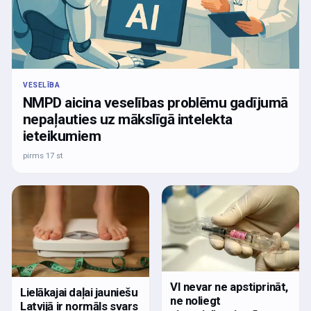
VESELĪBA
NMPD aicina veselības problēmu gadījumā
nepaļauties uz mākslīgā intelekta
ieteikumiem
pirms 17 st
VI nevar ne apstiprināt,
Lielākajai daļai jauniešu
ne noliegt
Latvijā ir normāls svars