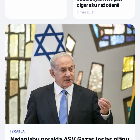
cigarešu ražošanā
pirms 23 st
IZRAĒLA
Netanjahu noraida ASV Gazas joslas plānu