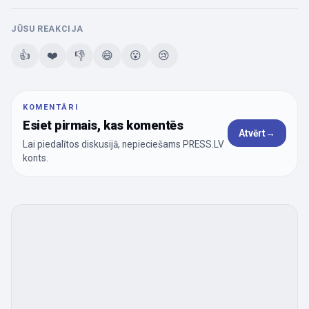
JŪSU REAKCIJA
👍
❤️
👎
😄
😮
😢
KOMENTĀRI
Esiet pirmais, kas komentēs
Atvērt
→
Lai piedalītos diskusijā, nepieciešams PRESS.LV
konts.