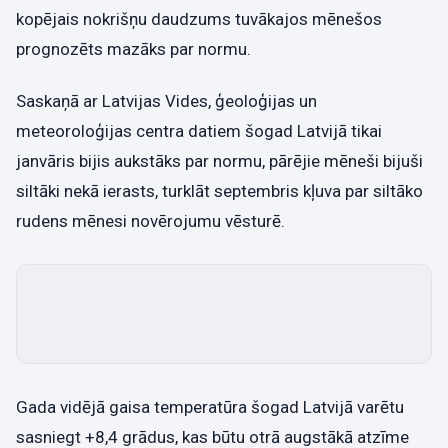
kopējais nokrišņu daudzums tuvākajos mēnešos
prognozēts mazāks par normu.
Saskaņā ar Latvijas Vides, ģeoloģijas un
meteoroloģijas centra datiem šogad Latvijā tikai
janvāris bijis aukstāks par normu, pārējie mēneši bijuši
siltāki nekā ierasts, turklāt septembris kļuva par siltāko
rudens mēnesi novērojumu vēsturē.
Gada vidējā gaisa temperatūra šogad Latvijā varētu
sasniegt +8,4 grādus, kas būtu otrā augstākā atzīme