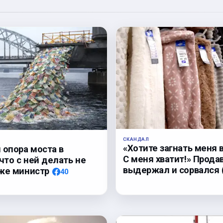
СКАНДАЛ
«Хотите загнать меня 
 опора моста в
С меня хватит!» Прода
 что с ней делать не
выдержал и сорвался
же министр
40