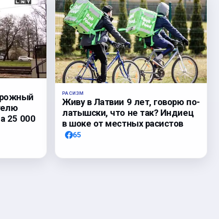
РАСИЗМ
орожный
Живу в Латвии 9 лет, говорю по-
телю
латышски, что не так? Индиец
а 25 000
в шоке от местных расистов
65