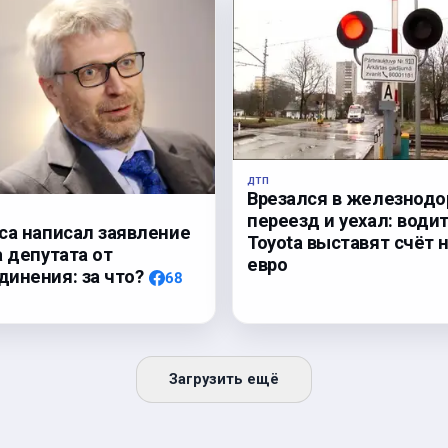
ДТП
Врезался в железнод
переезд и уехал: води
са написал заявление
Toyota выставят счёт н
а депутата от
евро
инения: за что?
68
Загрузить ещё