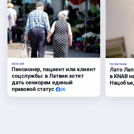
ПЕНСИЯ
ПОЛИТИКА
Пенсионер, пациент или клиент
Лато Лап
соцслужбы: в Латвии хотят
в KNAB н
дать сениорам единый
Нацобъед
правовой статус
26