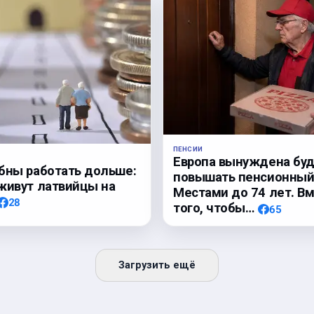
ПЕНСИИ
Европа вынуждена бу
бны работать дольше:
повышать пенсионный 
живут латвийцы на
Местами до 74 лет. В
28
того, чтобы…
65
Загрузить ещё