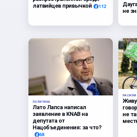
Дауга
латвийцев привычкой
112
не з
РАСИЗМ
Живу 
ПОЛИТИКА
Лато Лапса написал
гово
заявление в KNAB на
не та
депутата от
мест
Нацобъединения: за что?
68