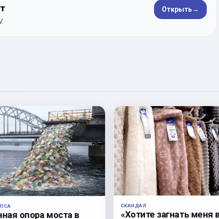
ет
Открыть
→
.
СКАНДАЛ
TICA
«Хотите загнать меня 
нная опора моста в