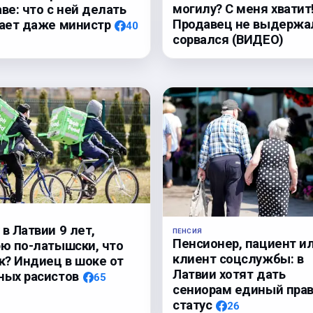
могилу? С меня хватит
ве: что с ней делать
Продавец не выдержа
нает даже министр
40
сорвался (ВИДЕО)
в Латвии 9 лет,
ПЕНСИЯ
Пенсионер, пациент и
рю по-латышски, что
клиент соцслужбы: в
к? Индиец в шоке от
Латвии хотят дать
ных расистов
65
сениорам единый пра
статус
26