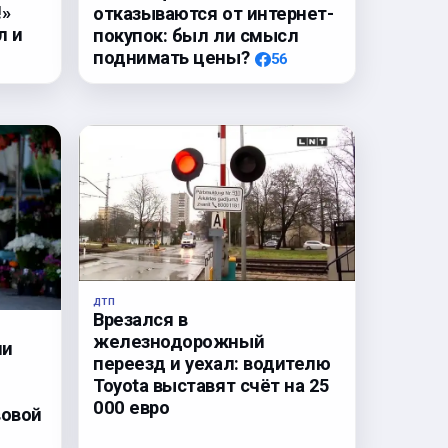
!»
отказываются от интернет-
л и
покупок: был ли смысл
поднимать цены?
56
ДТП
Врезался в
железнодорожный
ли
переезд и уехал: водителю
Toyota выставят счёт на 25
000 евро
вовой