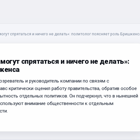
могут спрятаться и ничего не делать»: политолог поясняет роль Бришкенс
 могут спрятаться и ничего не делать»:
шкенса
озреватель и руководитель компании по связям с
итавс критически оценил работу правительства, обратив особое
ытность отдельных политиков. Он подчеркнул, что в нынешней
используют внимание общественности к отдельным
сти.