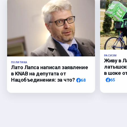
РАСИЗМ
Живу в Л
ПОЛИТИКА
латышски
Лато Лапса написал заявление
в шоке о
в KNAB на депутата от
Нацобъединения: за что?
65
68