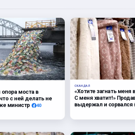
СКАНДАЛ
«Хотите загнать меня 
 опора моста в
С меня хватит!» Прода
 что с ней делать не
выдержал и сорвался
же министр
40