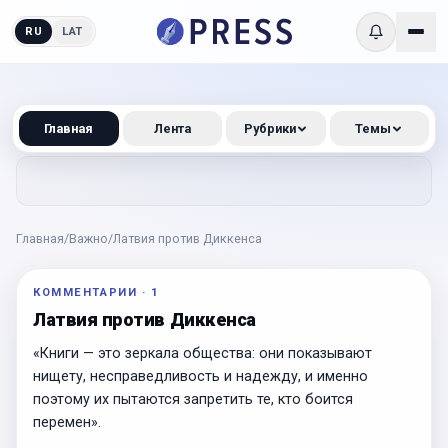
RU
LAT
Главная
Лента
Рубрики
Темы
Главная
/
Важно
/
Латвия против Диккенса
КОММЕНТАРИИ
·
1
Латвия против Диккенса
«Книги — это зеркала общества: они показывают
нищету, несправедливость и надежду, и именно
поэтому их пытаются запретить те, кто боится
перемен».