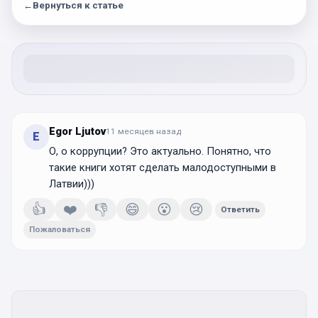
←
Вернуться к статье
Egor Ljutov
11 месяцев
назад
E
О, о коррупции? Это актуально. Понятно, что
такие книги хотят сделать малодоступными в
Латвии)))
👍
❤️
👎
😄
😮
😢
Ответить
Пожаловаться