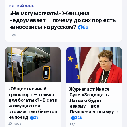
РУССКИЙ ЯЗЫК
«Не могу молчать!» Женщина
недоумевает — почему до сих пор есть
киносеансы на русском?
62
1 день
«Общественный
Журналист Инесе
транспорт — только
Супе: «Защищать
для богатых?» В сети
Латвию будет
возмущаются
некому — все
стоимостью билетов
Лачплесисы вымрут»
на поезд
23
328
20 часов
1 день