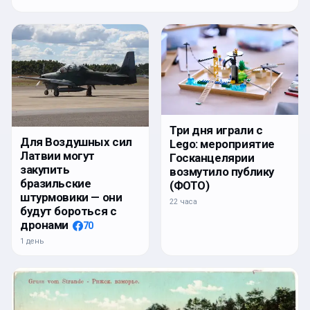
Три дня играли с
Для Воздушных сил
Lego: мероприятие
Латвии могут
Госканцелярии
закупить
возмутило публику
бразильские
(ФОТО)
штурмовики — они
22 часа
будут бороться с
дронами
70
1 день