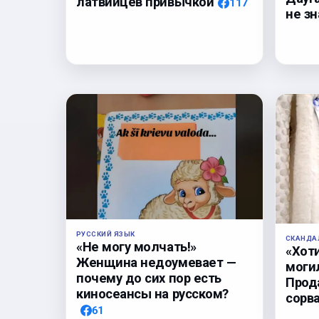
латвийцев привычкой
117
не з
РУССКИЙ ЯЗЫК
СКАНДА
«Не могу молчать!»
«Хоти
Женщина недоумевает —
могил
почему до сих пор есть
Прод
киносеансы на русском?
сорв
61