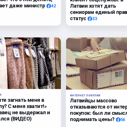
нает даже министр
Латвии хотят дать
42
сениорам единый пра
статус
33
Л
ИНТЕРНЕТ-ПОКУПКИ
те загнать меня в
Латвийцы массово
у? С меня хватит!»
отказываются от инте
авец не выдержал и
покупок: был ли смыс
ался (ВИДЕО)
поднимать цены?
56