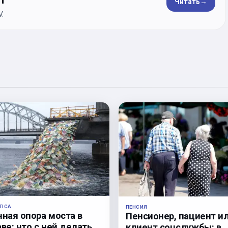
ет
Читать
→
.
TICA
ПЕНСИЯ
нная опора моста в
Пенсионер, пациент и
ве: что с ней делать,
клиент соцслужбы: в