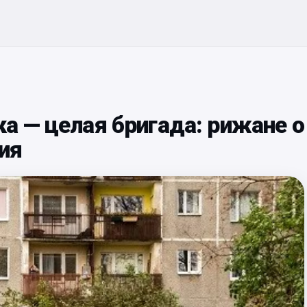
а — целая бригада: рижане о
ия