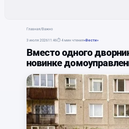
Главная
/
Важно
3 июля 2026
11:46
⏱
4
мин чтения
«Вести»
Вместо одного дворник
новинке домоуправлен