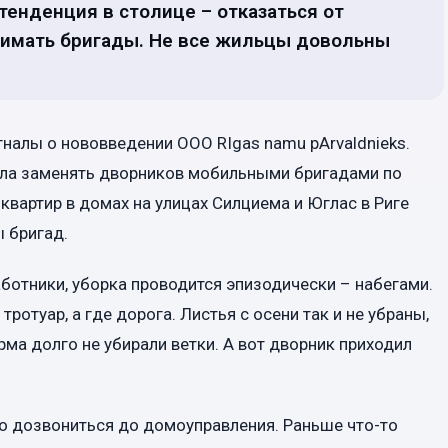
тенденция в столице – отказаться от
нимать бригады. Не все жильцы довольны
гналы о нововведении ООО RIgas namu pАrvaldnieks.
ала заменять дворников мобильными бригадами по
квартир в домах на улицах Силциема и Юглас в Риге
 бригад.
аботники, уборка проводится эпизодически – набегами.
 тротуар, а где дорога. Листья с осени так и не убраны,
рма долго не убирали ветки. А вот дворник приходил
о дозвониться до домоуправления. Раньше что-то