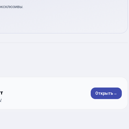
эксклюзивы.
ет
Открыть
→
.