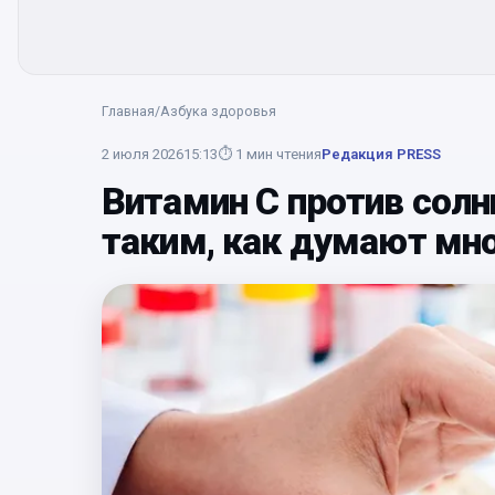
Главная
/
Азбука здоровья
2 июля 2026
15:13
⏱
1
мин чтения
Редакция PRESS
Витамин C против солн
таким, как думают мн