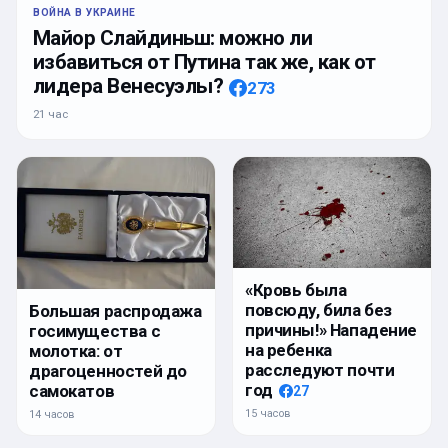
ВОЙНА В УКРАИНЕ
Майор Слайдиньш: можно ли
избавиться от Путина так же, как от
лидера Венесуэлы?
273
21 час
«Кровь была
повсюду, била без
Большая распродажа
причины!» Нападение
госимущества с
на ребенка
молотка: от
расследуют почти
драгоценностей до
год
самокатов
27
15 часов
14 часов