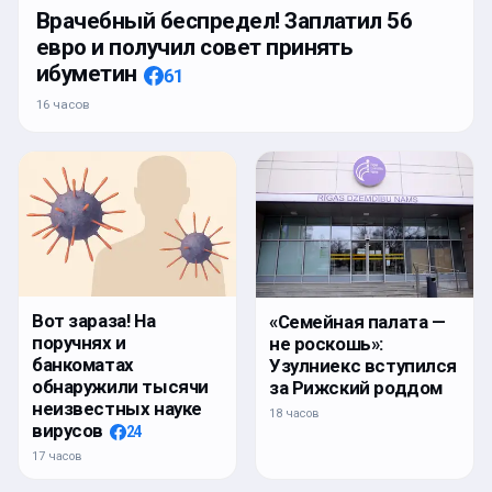
Врачебный беспредел! Заплатил 56
евро и получил совет принять
ибуметин
61
16 часов
Вот зараза! На
«Семейная палата —
поручнях и
не роскошь»:
банкоматах
Узулниекс вступился
обнаружили тысячи
за Рижский роддом
неизвестных науке
18 часов
вирусов
24
17 часов