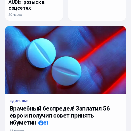
AUDI»: розыск в
соцсетях
20 часов
ЗДОРОВЬЕ
Врачебный беспредел! Заплатил 56
евро и получил совет принять
ибуметин
61
16 часов