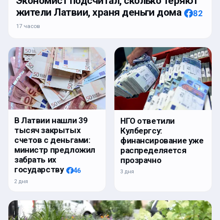
Экономист подсчитал, сколько теряют
жители Латвии, храня деньги дома
82
17 часов
В Латвии нашли 39
НГО ответили
тысяч закрытых
Кулбергсу:
счетов с деньгами:
финансирование уже
министр предложил
распределяется
забрать их
прозрачно
государству
46
3 дня
2 дня