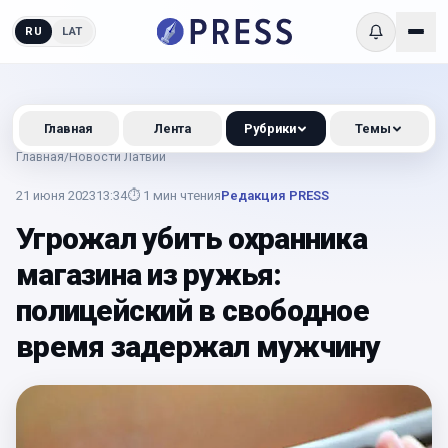
RU
LAT
Главная
Лента
Рубрики
Темы
Главная
/
Новости Латвии
21 июня 2023
13:34
⏱
1
мин чтения
Редакция PRESS
Угрожал убить охранника
магазина из ружья:
полицейский в свободное
время задержал мужчину