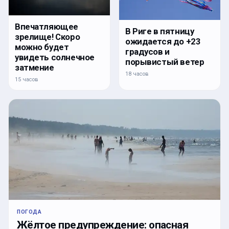
Впечатляющее
В Риге в пятницу
зрелище! Скоро
ожидается до +23
можно будет
градусов и
увидеть солнечное
порывистый ветер
затмение
18 часов
15 часов
ПОГОДА
Жёлтое предупреждение: опасная