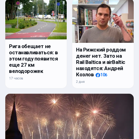
Рига обещает не
На Рижский роддом
останавливаться: в
денег нет. Зато на
этом году появится
Rail Baltica и airBaltic
еще 27 км
находятся: Андрей
велодорожек
Козлов
106
17 часов
2 дня