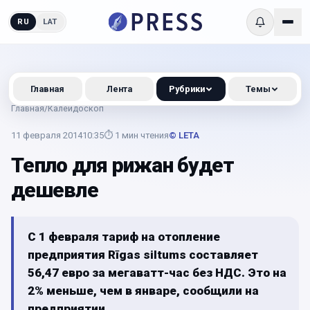
RU
LAT
Главная
Лента
Рубрики
Темы
Главная
/
Калейдоскоп
11 февраля 2014
10:35
⏱
1
мин чтения
© LETA
Тепло для рижан будет
дешевле
С 1 февраля тариф на отопление
предприятия Rīgas siltums составляет
56,47 евро за мегаватт-час без НДС. Это на
2% меньше, чем в январе, сообщили на
предприятии.