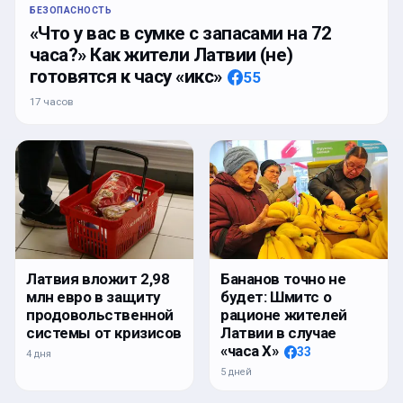
БЕЗОПАСНОСТЬ
«Что у вас в сумке с запасами на 72
часа?» Как жители Латвии (не)
готовятся к часу «икс»
55
17 часов
Латвия вложит 2,98
Бананов точно не
млн евро в защиту
будет: Шмитс о
продовольственной
рационе жителей
системы от кризисов
Латвии в случае
«часа Х»
33
4 дня
5 дней