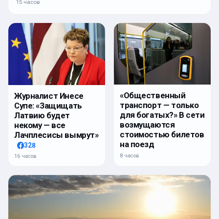
15 часов
«Общественный
Журналист Инесе
транспорт — только
Супе: «Защищать
для богатых?» В сети
Латвию будет
возмущаются
некому — все
стоимостью билетов
Лачплесисы вымрут»
на поезд
328
8 часов
16 часов