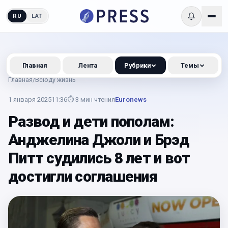
RU
LAT
Главная
Лента
Рубрики
Темы
Главная
/
Всюду жизнь
1 января 2025
11:36
⏱
3
мин чтения
Euronews
Развод и дети пополам:
Анджелина Джоли и Брэд
Питт судились 8 лет и вот
достигли соглашения