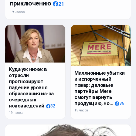
приключению
21
19 часов
Куда уж ниже: в
Миллионные убытки
отрасли
и испорченный
прогнозируют
товар: деловые
падение уровня
партнёры Mere
образования из-за
смогут вернуть
очередных
продукцию, но…
76
нововведений
32
15 часов
19 часов