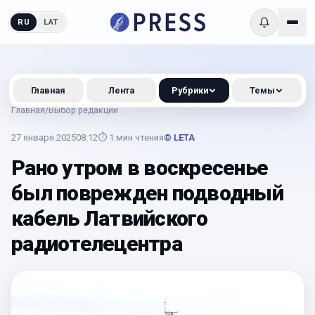
RU
LAT
Главная
Лента
Рубрики
Темы
Главная
/
Выбор редакции
27 января 2025
08:12
⏱
1
мин чтения
© LETA
Рано утром в воскресенье
был поврежден подводный
кабель Латвийского
радиотелецентра