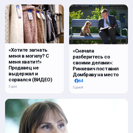
«Хотите загнать
«Сначала
меня в могилу? С
разберитесь со
меня хватит!»
своими делами»:
Продавец не
Ринкевич поставил
выдержал и
Домбраву на место
сорвался (ВИДЕО)
64
3 дня
5 дней