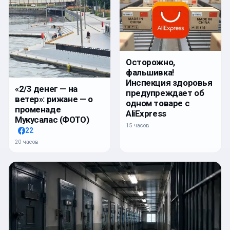
Осторожно,
фальшивка!
Инспекция здоровья
«2/3 денег — на
предупреждает об
ветер»: рижане — о
одном товаре с
променаде
AliExpress
Мукусалас (ФОТО)
15 часов
22
20 часов