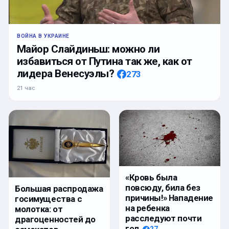
ВОЙНА В УКРАИНЕ
Майор Слайдиньш: можно ли
избавиться от Путина так же, как от
лидера Венесуэлы?
273
21 час
«Кровь была
повсюду, била без
Большая распродажа
причины!» Нападение
госимущества с
на ребенка
молотка: от
расследуют почти
драгоценностей до
год