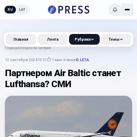
RU
LAT
Главная
Лента
Рубрики
Темы
Главная
/
Новости Латвии
12 сентября 2024
10:51
⏱
1
мин чтения
© LETA
Партнером Air Baltic станет
Lufthansa? СМИ