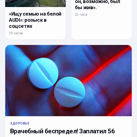
он, возможно, был
бы жив».
«Ищу семью на белой
22 часа
AUDI»: розыск в
соцсетях
20 часов
ЗДОРОВЬЕ
Врачебный беспредел! Заплатил 56