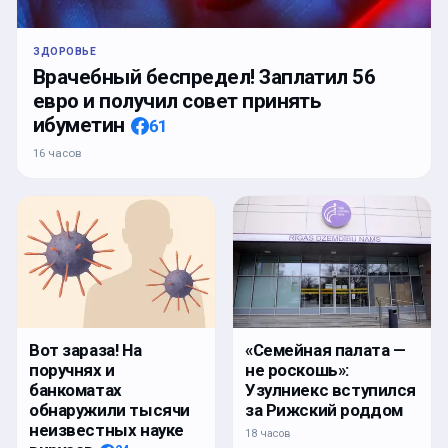
ЗДОРОВЬЕ
Врачебный беспредел! Заплатил 56
евро и получил совет принять
ибуметин
61
16 часов
Вот зараза! На
«Семейная палата —
поручнях и
не роскошь»:
банкоматах
Узулниекс вступился
обнаружили тысячи
за Рижский роддом
неизвестных науке
18 часов