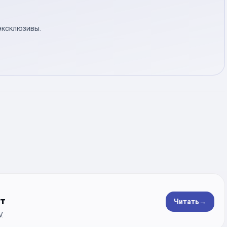
эксклюзивы.
ет
Читать
→
.