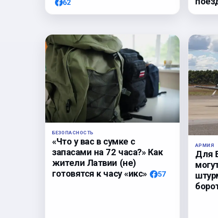
поез
62
БЕЗОПАСНОСТЬ
«Что у вас в сумке с
АРМИЯ
запасами на 72 часа?» Как
Для 
жители Латвии (не)
могу
готовятся к часу «икс»
57
штур
боро