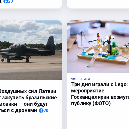
д
23
ЧИНОВНИКИ
Три дня играли с Lego:
мероприятие
Воздушных сил Латвии
Госканцелярии возмут
т закупить бразильские
публику (ФОТО)
мовики — они будут
ться с дронами
70