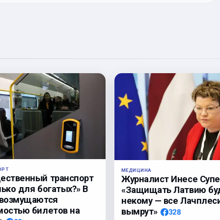
ОРТ
МЕДИЦИНА
ественный транспорт
Журналист Инесе Супе
лько для богатых?» В
«Защищать Латвию бу
 возмущаются
некому — все Лачплес
мостью билетов на
вымрут»
328