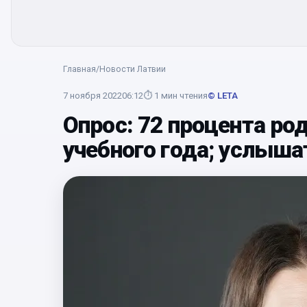
Главная
/
Новости Латвии
7 ноября 2022
06:12
⏱
1
мин чтения
© LETA
Опрос: 72 процента ро
учебного года; услышат