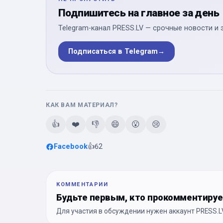
Подпишитесь на главное за день
Telegram-канал PRESS.LV — срочные новости и 
Подписаться в Telegram
→
КАК ВАМ МАТЕРИАЛ?
👍
❤️
👎
😄
😮
😢
Facebook
👍
62
КОММЕНТАРИИ
Будьте первым, кто прокомментиру
Для участия в обсуждении нужен аккаунт PRESS.LV