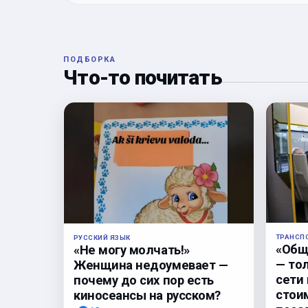
ПОДБОРКА
Что-то почитать
ТРАНСП
РУССКИЙ ЯЗЫК
«Общ
«Не могу молчать!»
— то
Женщина недоумевает —
сети
почему до сих пор есть
стои
киносеансы на русском?