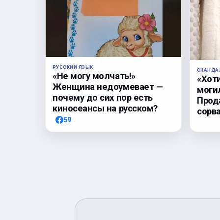
РУССКИЙ ЯЗЫК
СКАНДА
«Не могу молчать!»
«Хоти
Женщина недоумевает —
могил
почему до сих пор есть
Прод
киносеансы на русском?
сорв
59