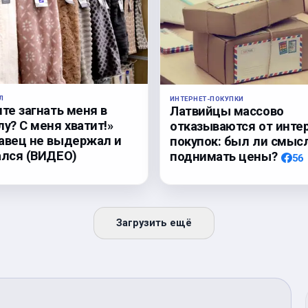
Л
ИНТЕРНЕТ-ПОКУПКИ
те загнать меня в
Латвийцы массово
у? С меня хватит!»
отказываются от инте
авец не выдержал и
покупок: был ли смыс
ался (ВИДЕО)
поднимать цены?
56
Загрузить ещё