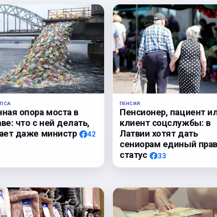
TICA
ПЕНСИЯ
нная опора моста в
Пенсионер, пациент и
ве: что с ней делать,
клиент соцслужбы: в
нает даже министр
Латвии хотят дать
42
сениорам единый пра
статус
33