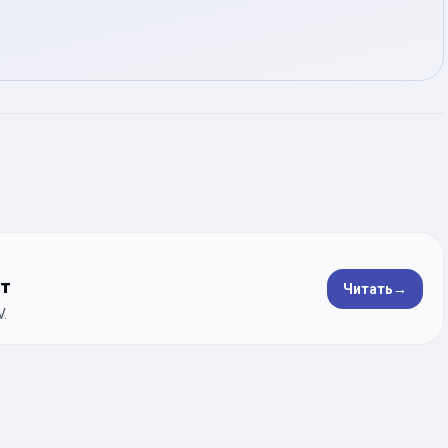
ет
Читать
→
.