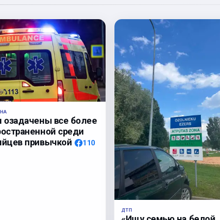
НА
и озадачены все более
ространенной среди
ийцев привычкой
110
ДТП
«Ищу семью на белой