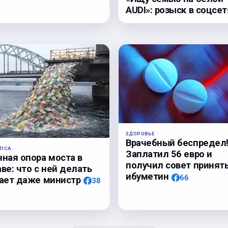
AUDI»: розыск в соцсет
ЗДОРОВЬЕ
Врачебный беспредел
TICA
Заплатил 56 евро и
нная опора моста в
получил совет принят
ве: что с ней делать
ибуметин
66
нает даже министр
38