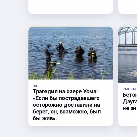
ЧП
RAIL BAL
Трагедия на озере Усма:
Бето
«Если бы пострадавшего
Дауга
осторожно доставили на
не з
берег, он, возможно, был
бы жив».