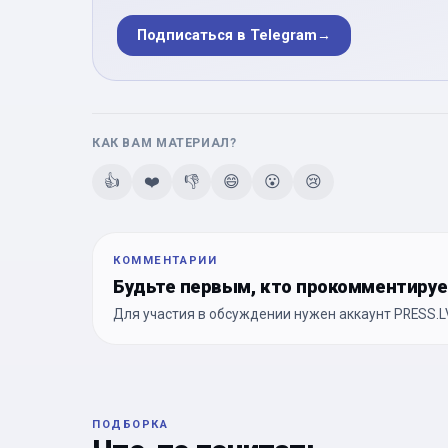
Подписаться в Telegram
→
КАК ВАМ МАТЕРИАЛ?
👍
❤️
👎
😄
😮
😢
КОММЕНТАРИИ
Будьте первым, кто прокомментиру
Для участия в обсуждении нужен аккаунт PRESS.LV
ПОДБОРКА