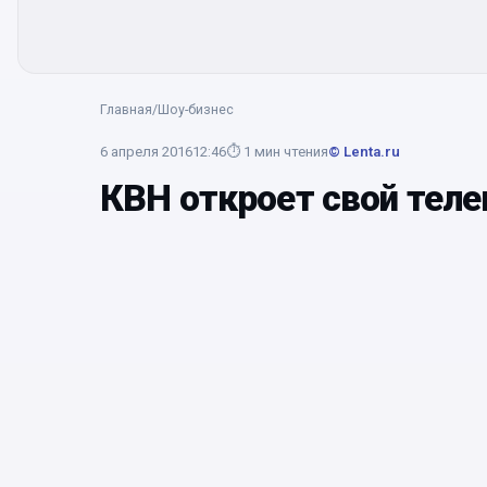
Главная
/
Шоу-бизнес
6 апреля 2016
12:46
⏱
1
мин чтения
© Lenta.ru
КВН откроет свой теле