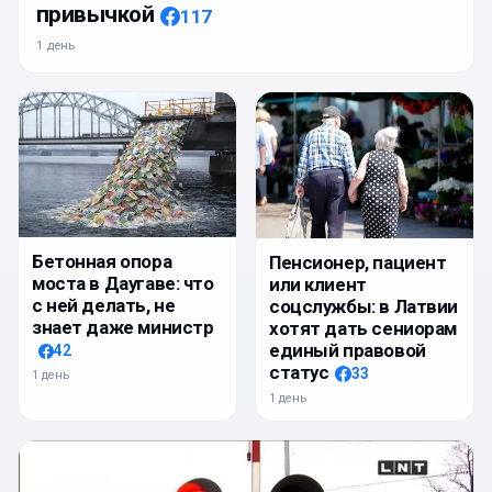
привычкой
117
1 день
Бетонная опора
Пенсионер, пациент
моста в Даугаве: что
или клиент
с ней делать, не
соцслужбы: в Латвии
знает даже министр
хотят дать сениорам
единый правовой
42
статус
33
1 день
1 день