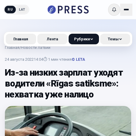
RU
LAT
Главная
Лента
Рубрики
Темы
Главная
/
Новости Латвии
24 августа 2022
14:04
⏱
1
мин чтения
© LETA
Из-за низких зарплат уходят
водители «Rīgas satiksme»:
нехватка уже налицо