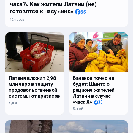
часа?» Как жители Латвии (не)
готовятся к часу «икс»
55
12 часов
Латвия вложит 2,98
Бананов точно не
млн евро в защиту
будет: Шмитс о
продовольственной
рационе жителей
системы от кризисов
Латвии в случае
«часа Х»
33
3 дня
5 дней