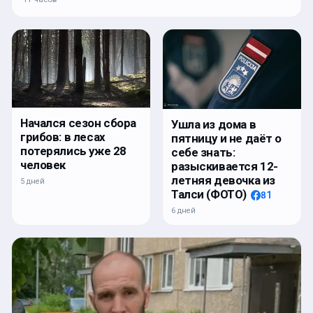
Начался сезон сбора
Ушла из дома в
грибов: в лесах
пятницу и не даёт о
потерялись уже 28
себе знать:
человек
разыскивается 12-
летняя девочка из
5 дней
Талси (ФОТО)
81
6 дней