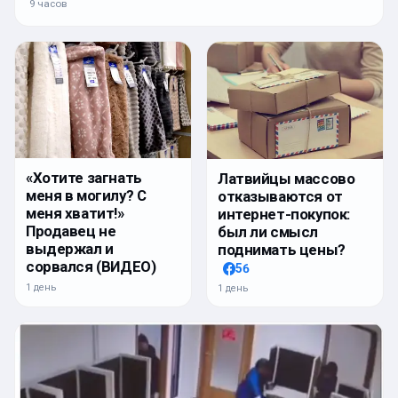
9 часов
«Хотите загнать
Латвийцы массово
меня в могилу? С
отказываются от
меня хватит!»
интернет-покупок:
Продавец не
был ли смысл
выдержал и
поднимать цены?
сорвался (ВИДЕО)
56
1 день
1 день